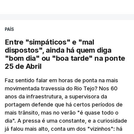
VER MAIS
PAÍS
Entre "simpáticos" e "mal
dispostos", ainda há quem diga
"bom dia" ou "boa tarde" na ponte
25 de Abril
Pergunta: O que é que o levou a querer escrever
Faz sentido falar em horas de ponta na mais
este livro? O que é que o inspirou? Porque é que
movimentada travessia do Rio Tejo? Nos 60
se interessou pela história da construção da
anos da infraestrutura, a supervisora da
ponte?
portagem defende que há certos períodos de
mais trânsito, mas no verão "é quase todo o
Resposta:
A ponte a mim sempre me fascinou
dia". A pressa é uma constante, e a curiosidade
muito porque é sinónimo de férias. Morava em
já falou mais alto, conta um dos "vizinhos": há