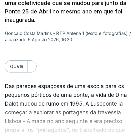
Sintra e na altura, há 40 anos, atravessar a ponte
uma coletividade que se mudou para junto da
para a outra margem era uma aventura. Portanto, a
Ponte 25 de Abril no mesmo ano em que foi
ponte sempre exerceu esse fascínio. Passar a
inaugurada.
ponte era passar para outro mundo. Normalmente,
Gonçalo Costa Martins - RTP Antena 1 (texto e fotografias)
/
um mundo de férias, uma coisa sempre boa.
atualizado 6 Agosto 2026, 16:20
O livro surgiu de histórias que se passavam num
quadro operário, portanto eu precisava de uma
OUVIR
obra grandiosa que fosse incluída nessa história
desses operários. De repente, a ponte estava aqui
Das paredes espaçosas de uma escola para os
mesmo a jeito para eu lhe pegar e, para meu
pequenos pórticos de uma ponte, a vida de Dina
espanto, na ficção ainda ninguém tinha olhado
Dalot mudou de rumo em 1995. A Lusoponte ia
para ela.
começar a explorar as portagens da travessia
Lisboa - Almada no ano seguinte e era preciso
Para além da ponte, o livro passa-se em Alcântara
preparar os "portageiros", os trabalhadores que
e parecia que tudo em Portugal acontecia ali em
tratam das cobranças na passagem pela ponte.