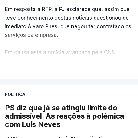
Em resposta à RTP, a PJ esclarece que, assim que
teve conhecimento destas notícias questionou de
imediato Álvaro Pires, que negou ter contratado os
serviços da empresa.
Em causa está a notícia avançada pela CNN
Portugal de que o diretor financeiro também tinha
VER MAIS
recorrido à Construbarcelos, tal como Luís Neves.
A Judiciária adianta ainda que não ordenou a
POLÍTICA
abertura de qualquer processo disciplinar, por não
ter qualquer elemento que indicie a realização
PS diz que já se atingiu limite do
dessas obras.
admissível. As reações à polémica
com Luís Neves
ARTIGOS RELACIONADOS