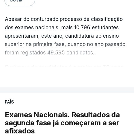
Apesar do conturbado processo de classificação
dos exames nacionais, mais 10.796 estudantes
apresentaram, este ano, candidatura ao ensino
superior na primeira fase, quando no ano passado
foram registados 49.595 candidatos.
O número de candidatos é o maior em 30 anos,
“exceto nos anos da pandemia de Covid-19
,
VER MAIS
durante os quais foram adotadas regras
excecionais para a conclusão do ensino
secundário e para a utilização de exames
PAÍS
nacionais como provas de ingresso”, refere o
Exames Nacionais. Resultados da
Ministério da Educação, Ciência e Inovação (MECI)
segunda fase já começaram a ser
em comunicado enviado esta sexta-feira.
afixados