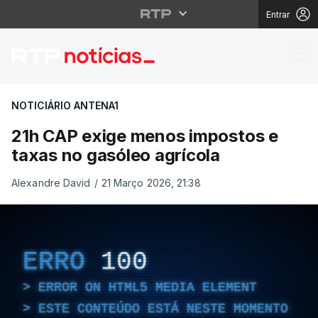
Entrar
21h CAP exige menos i
NOTICIÁRIO ANTENA1
21h CAP exige menos impostos e
taxas no gasóleo agrícola
Alexandre David
/
21 Março 2026, 21:38
ERRO
100
ERROR ON HTML5 MEDIA ELEMENT
ESTE CONTEÚDO ESTÁ NESTE MOMENTO