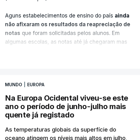
Aguns estabelecimentos de ensino do país
ainda
não afixaram os resultados da reapreciação de
notas
que foram solicitadas pelos alunos. Em
algumas escolas, as notas até já chegaram mas
alguns erros estão a atrasar a afixação das notas.
VER MAIS
Uma das escolas é o Liceu Camões, em Lisboa.
Uma equipa de reportagem da RTP confirmou que
MUNDO
|
EUROPA
tinha chegado o resultado de
14 reapreciações de
exames, mas ainda não tinham sido afixados.
Na Europa Ocidental viveu-se este
ano o período de junho-julho mais
Alguns encarregados de educação e alunos foram
quente já registado
até à escola para ver o resultado mas ainda não
tinha sido divulgado. Alguns pais apontam
As temperaturas globais da superfície do
oceano atingem os níveis mais altos em julho,
incorreções e aguardam a atualização na