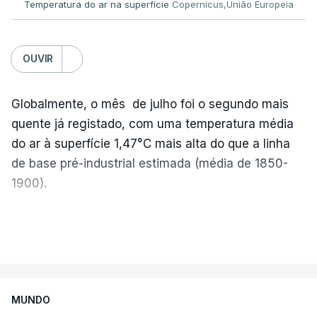
Temperatura do ar na superfície
Copernicus,União Europeia
Os resultados chegaram a ser enviados à escola
depois da meia-noite desta segunda-feira, mais
concretamente à 0h47, no entanto, ao início da
OUVIR
manhã a afixação ainda não tinha sido feita.
Globalmente, o mês de julho foi o segundo mais
quente já registado, com uma temperatura média
ERRO
100
do ar à superfície 1,47°C mais alta do que a linha
ERROR ON HTML5 MEDIA ELEMENT
de base pré-industrial estimada (média de 1850-
1900).
ESTE CONTEÚDO ESTÁ NESTE
MOMENTO INDISPONÍVEL
A Europa Ocidental vivenciou o período de
VER MAIS
junho-julho mais quente já registado
,
e julho
apresentou a terceira e a quarta ondas de calor
desde maio, marcando uma sequência
O diretor da Escola Secundária de Rio Tinto
MUNDO
excecional de calor extremo neste verão.
explicou à RTP que se encontrava desde as 7h00