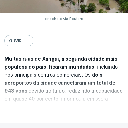
para a região”.
cnsphoto via Reuters
ERRO
100
ERROR ON HTML5 MEDIA ELEMENT
OUVIR
ESTE CONTEÚDO ESTÁ NESTE
MOMENTO INDISPONÍVEL
Muitas ruas de Xangai, a segunda cidade mais
populosa do país, ficaram inundadas
, incluindo
nos principais centros comerciais. Os
dois
A nível nacional, são mais de 20 mil pedidos que
aeroportos da cidade cancelaram um total de
deviam ter sido afixados na sexta-feira.
943 voos
devido ao tufão, reduzindo a capacidade
em quase 40 por cento, informou a emissora
O Ministério da Educação explicou na altura que
estatal CCTV.
VER MAIS
apenas um "número residual" de reapreciações
continuava por enviar às escolas. E assegurou que
A China Eastern Airlines afirmou na segunda-feira