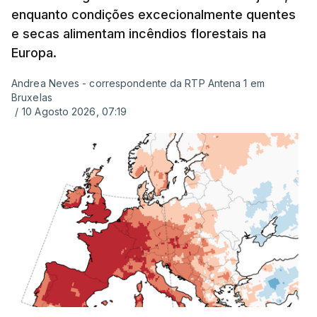
enquanto condições excecionalmente quentes
plataforma Inovar.
e secas alimentam incêndios florestais na
Europa.
Andrea Neves - correspondente da RTP Antena 1 em
ERRO
100
Bruxelas
ERROR ON HTML5 MEDIA ELEMENT
/
10 Agosto 2026, 07:19
ESTE CONTEÚDO ESTÁ NESTE
MOMENTO INDISPONÍVEL
Já a norte, na Escola Secundária de Rio Tinto, uma
outra equipa de reportagem confirmou que
há
mais de 100 pedidos de reapreciação de notas
que aguardam a divulgação.