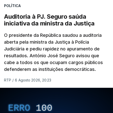
POLÍTICA
apreendido numa operação de droga.
Auditoria à PJ. Seguro saúda
iniciativa da ministra da Justiça
O presidente da República saudou a auditoria
aberta pela ministra da Justiça à Polícia
Judiciária e pediu rapidez no apuramento de
resultados. António José Seguro avisou que
cabe a todos os que ocupam cargos públicos
defenderem as instituições democráticas.
RTP
/
6 Agosto 2026, 20:23
ERRO
100