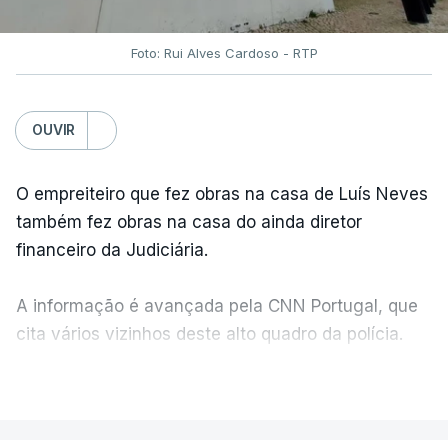
Foto: Rui Alves Cardoso - RTP
OUVIR
O empreiteiro que fez obras na casa de Luís Neves
também fez obras na casa do ainda diretor
financeiro da Judiciária.
A informação é avançada pela CNN Portugal, que
cita vários vizinhos deste alto quadro da polícia.
VER MAIS
Foi o diretor financeiro, Álvaro Pires, que assumiu a
responsabilidade de sugerir as instalações da
Construbarcelos para acolher um atrelado