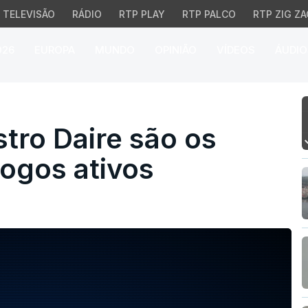
TELEVISÃO
RÁDIO
RTP PLAY
RTP PALCO
RTP ZIG ZA
026
EUROPA
MUNDO
OPINIÃO
VÍDEOS
ÁUDIO
ro Daire são os únicos 
stro Daire são os
ogos ativos