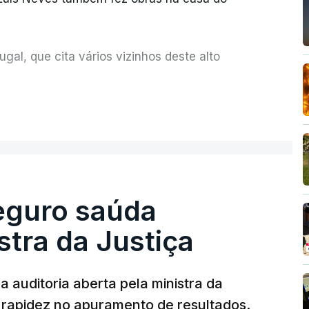
al, que cita vários vizinhos deste alto
ue assumiu a responsabilidade de sugerir as
ER MAIS
olher um atrelado apreendido numa operação
Seguro saúda
istra da Justiça
 auditoria aberta pela ministra da
iu rapidez no apuramento de resultados.