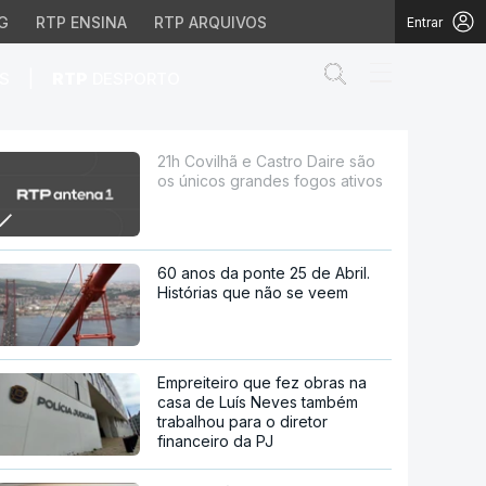
G
RTP ENSINA
RTP ARQUIVOS
Entrar
Abrir campo de
|
S
RTP
DESPORTO
grandes fogos ativos
21h Covilhã e Castro Daire são
os únicos grandes fogos ativos
60 anos da ponte 25 de Abril.
Histórias que não se veem
Empreiteiro que fez obras na
casa de Luís Neves também
trabalhou para o diretor
financeiro da PJ