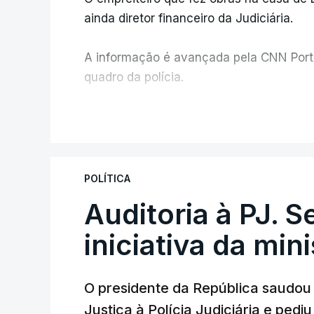
ainda diretor financeiro da Judiciária.
A informação é avançada pela CNN Portug
quadro da polícia.
Foi o diretor financeiro, Álvaro Pires, q
V
instalações da Construbarcelos para ac
de droga.
POLÍTICA
Auditoria à PJ. 
iniciativa da min
O presidente da República saudou a
Justiça à Polícia Judiciária e ped