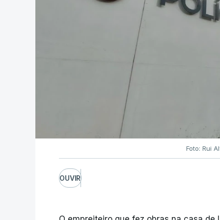
Foto: Rui 
OUVIR
O empreiteiro que fez obras na casa de