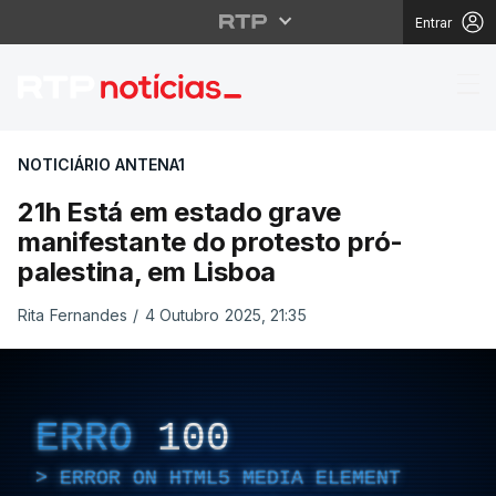
Entrar
21h Está em estado gr
NOTICIÁRIO ANTENA1
21h Está em estado grave
manifestante do protesto pró-
palestina, em Lisboa
Rita Fernandes
/
4 Outubro 2025, 21:35
ERRO
100
ERROR ON HTML5 MEDIA ELEMENT