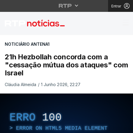
Entrar
21h Hezbollah concord
NOTICIÁRIO ANTENA1
21h Hezbollah concorda com a
"cessação mútua dos ataques" com
Israel
Cláudia Almeida
/
1 Junho 2026, 22:27
ERRO
100
ERROR ON HTML5 MEDIA ELEMENT