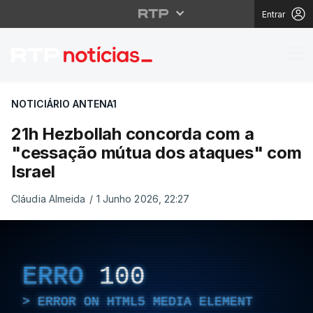
Entrar
21h Hezbollah concord
NOTICIÁRIO ANTENA1
21h Hezbollah concorda com a
"cessação mútua dos ataques" com
Israel
Cláudia Almeida
/
1 Junho 2026, 22:27
ERRO
100
ERROR ON HTML5 MEDIA ELEMENT