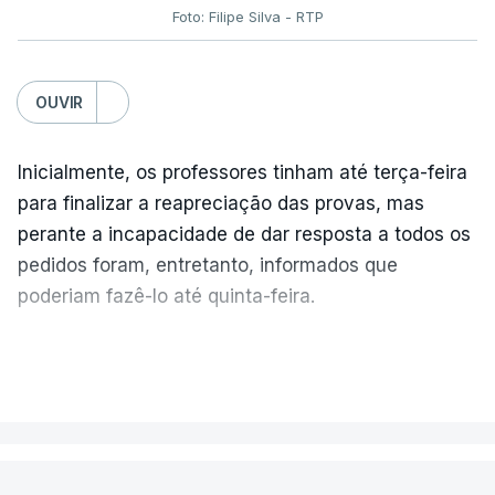
Foto: Filipe Silva - RTP
OUVIR
Inicialmente, os professores tinham até terça-feira
para finalizar a reapreciação das provas, mas
perante a incapacidade de dar resposta a todos os
pedidos foram, entretanto, informados que
poderiam fazê-lo até quinta-feira.
A intenção era que os resultados fossem
VER MAIS
publicados no dia seguinte (sexta-feira), o que
poderá não acontecer.
PAÍS
No domingo, estavam concluídos cerca de 50 por