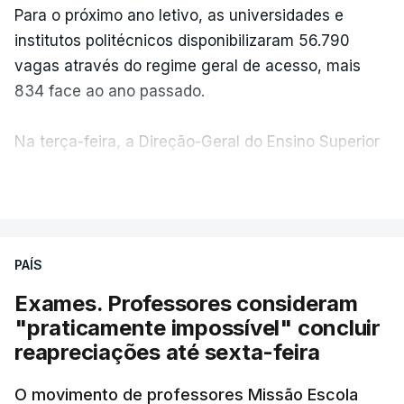
Para o próximo ano letivo, as universidades e
institutos politécnicos disponibilizaram 56.790
vagas através do regime geral de acesso, mais
834 face ao ano passado.
Na terça-feira, a Direção-Geral do Ensino Superior
(DGES) contabilizava já perto de 55 mil candidatos,
VER MAIS
ultrapassando o total de 49.595 inscritos na 1.ª
fase do concurso do ano passado.
PAÍS
No primeiro dia do concurso deste ano, apenas
304 alunos tinham apresentado candidatura, muito
Exames. Professores consideram
abaixo dos 10 mil que o tinham feito no primeiro dia
"praticamente impossível" concluir
do concurso do ano passado.
reapreciações até sexta-feira
Pela primeira vez este ano, quase 300 mil exames
O movimento de professores Missão Escola