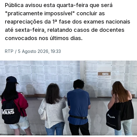
Pública avisou esta quarta-feira que será
nacionais do ensino secundário foram avaliados
"praticamente impossível" concluir as
em formato digital, mas o processo registou várias
reapreciações da 1ª fase dos exames nacionais
falhas técnicas, obrigando ao adiamento por
até sexta-feira, relatando casos de docentes
alguns dias da divulgação das notas.
convocados nos últimos dias.
RTP
/
5 Agosto 2026, 19:33