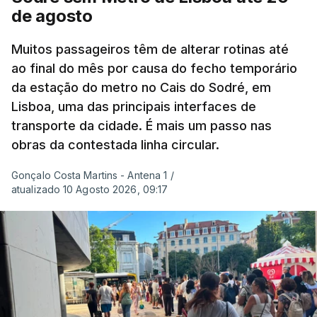
as ondas de calor de junho, a sequência geral de
de agosto
ondas de calor desde maio permanece excecional
para a região.
Muitos passageiros têm de alterar rotinas até
ao final do mês por causa do fecho temporário
da estação do metro no Cais do Sodré, em
São os dados do mais recente relatório do
Lisboa, uma das principais interfaces de
Copernicus, o sistema de Observação da Terra
transporte da cidade. É mais um passo nas
do programa espacial da União Europeia.
obras da contestada linha circular.
Samantha Burgess, Líder Estratégica para o Clima
Gonçalo Costa Martins - Antena 1
/
no Centro Europeu de Previsões Meteorológicas de
atualizado 10 Agosto 2026, 09:17
Médio Prazo, reforça que "julho de 2026 foi o
terceiro mês consecutivo de calor excecional na
Europa Ocidental, elevando a temperatura
combinada de junho e julho a um novo recorde
para a região”.