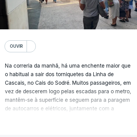
OUVIR
Na correria da manhã, há uma enchente maior que
o habitual a sair dos torniquetes da Linha de
Cascais, no Cais do Sodré. Muitos passageiros, em
vez de descerem logo pelas escadas para o metro,
mantêm-se à superfície e seguem para a paragem
de autocarros e elétricos, juntamente com a
enchente que vem dos barcos da margem sul do
Temperatura global do ar na
VER MAIS
Tejo.
superfície