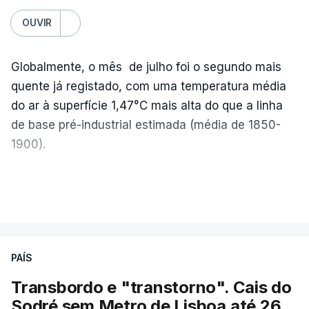
OUVIR
Globalmente, o mês de julho foi o segundo mais
quente já registado, com uma temperatura média
do ar à superfície 1,47°C mais alta do que a linha
de base pré-industrial estimada (média de 1850-
1900).
A Europa Ocidental vivenciou o período de
VER MAIS
junho-julho mais quente já registado
,
e julho
apresentou a terceira e a quarta ondas de calor
desde maio, marcando uma sequência
PAÍS
excecional de calor extremo neste verão.
Transbordo e "transtorno". Cais do
Embora estas tenham sido menos intensas do que
Sodré sem Metro de Lisboa até 26