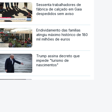
Sessenta trabalhadores de
fábrica de calçado em Gaia
despedidos sem aviso
Endividamento das famílias
atingiu máximo histórico de 180
mil milhões de euros
Trump assina decreto que
impede "turismo de
nascimentos"
Diálogo entre Governo da
Venezuela e oposição marcado
por restrições à imprensa
María Corina Machado culpa
Governo pela morte de preso