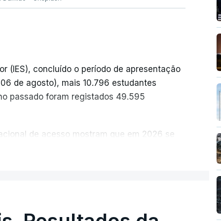
or (IES), concluído o período de apresentação
a 06 de agosto), mais 10.796 estudantes
no passado foram registados 49.595
 nacional de acesso mostram que em 2026 se
idatos nos últimos 30 anos, exceto nos anos
ER MAIS
ais foram adotadas regras excecionais para a
a utilização de exames nacionais como provas
ucação, Ciência e Inovação (MECI) em
s. Resultados da