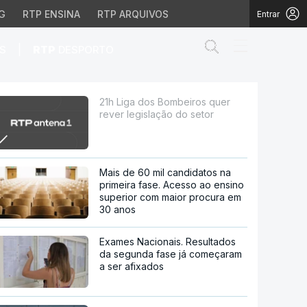
G
RTP ENSINA
RTP ARQUIVOS
Entrar
Abrir campo de
|
S
RTP
DESPORTO
ção do setor
21h Liga dos Bombeiros quer
rever legislação do setor
Mais de 60 mil candidatos na
primeira fase. Acesso ao ensino
superior com maior procura em
30 anos
Exames Nacionais. Resultados
da segunda fase já começaram
a ser afixados