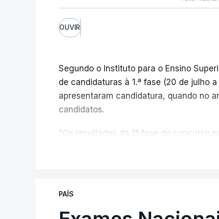
OUVIR
Segundo o Instituto para o Ensino Superi
de candidaturas à 1.ª fase (20 de julho 
apresentaram candidatura, quando no a
candidatos.
"Os resultados da 1ª fase do concurso
registou o número mais elevado de cand
V
da pandemia de Covid-19, durante os qu
conclusão do ensino secundário e para 
de ingresso", refere o Ministério da Ed
PAÍS
comunicado.
Exames Nacionai