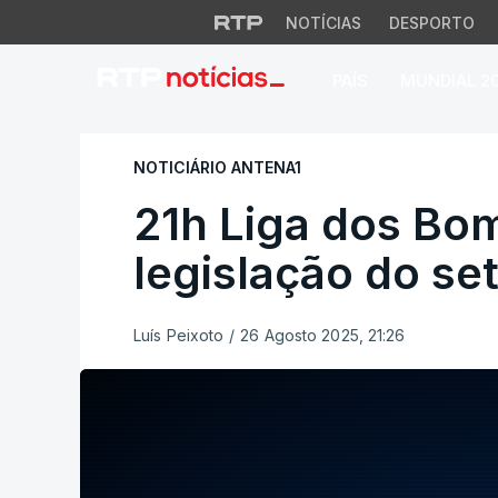
NOTÍCIAS
DESPORTO
PAÍS
MUNDIAL 2
21h Liga dos Bombe
NOTICIÁRIO ANTENA1
21h Liga dos Bom
legislação do se
Luís Peixoto
/
26 Agosto 2025, 21:26