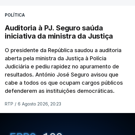
Construbarcelos para acolher um atrelado
POLÍTICA
apreendido numa operação de droga.
Auditoria à PJ. Seguro saúda
iniciativa da ministra da Justiça
O presidente da República saudou a auditoria
aberta pela ministra da Justiça à Polícia
Judiciária e pediu rapidez no apuramento de
resultados. António José Seguro avisou que
cabe a todos os que ocupam cargos públicos
defenderem as instituições democráticas.
RTP
/
6 Agosto 2026, 20:23