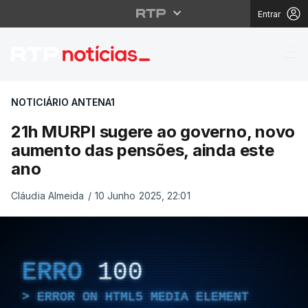
Entrar
21h MURPI sugere ao 
NOTICIÁRIO ANTENA1
21h MURPI sugere ao governo, novo
aumento das pensões, ainda este
ano
Cláudia Almeida
/
10 Junho 2025, 22:01
ERRO
100
ERROR ON HTML5 MEDIA ELEMENT