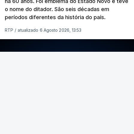
há 60 anos. Foi emblema do Estado Novo e teve
o nome do ditador. São seis décadas em
períodos diferentes da história do país.
RTP
/
atualizado 6 Agosto 2026, 13:53
ERRO
100
ERROR ON HTML5 MEDIA ELEMENT
ESTE CONTEÚDO ESTÁ NESTE MOMENTO
INDISPONÍVEL
Foto: Rui Alves Cardoso - RTP