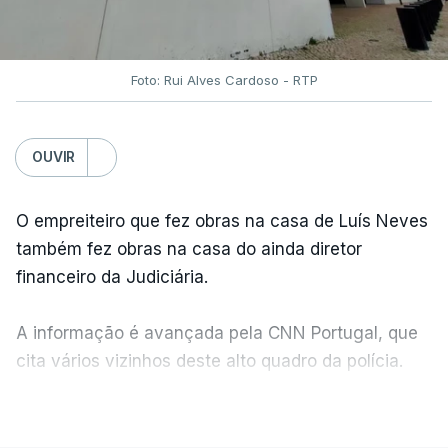
Foto: Rui Alves Cardoso - RTP
OUVIR
O empreiteiro que fez obras na casa de Luís Neves
também fez obras na casa do ainda diretor
financeiro da Judiciária.
A informação é avançada pela CNN Portugal, que
cita vários vizinhos deste alto quadro da polícia.
VER MAIS
Foi o diretor financeiro, Álvaro Pires, que assumiu a
responsabilidade de sugerir as instalações da