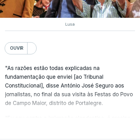
Lusa
OUVIR
"As razões estão todas explicadas na
fundamentação que enviei [ao Tribunal
Constitucional], disse António José Seguro aos
jornalistas, no final da sua visita às Festas do Povo
de Campo Maior, distrito de Portalegre.
"Eu sou contra a imigração clandestina, é preciso
combater ferozmente a imigração ilegal,
VER MAIS
precisamos de regular a nossa imigração e