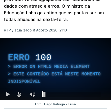
dados com atraso e erros. O ministro da
Educação tinha garantido que as pautas seriam
todas afixadas na sexta-feira.
RTP
/
atualizado 8 Agosto 2026, 21:10
ERRO
100
ERROR ON HTML5 MEDIA ELEMENT
ESTE CONTEÚDO ESTÁ NESTE MOMENTO
INDISPONÍVEL
Foto: Tiago Petinga - Lusa