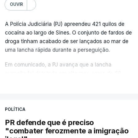
OUVIR
A Polícia Judiciária (PJ) apreendeu 421 quilos de
cocaína ao largo de Sines. O conjunto de fardos de
droga tinham acabado de ser lançados ao mar de
uma lancha rápida durante a perseguição.
Em comunicado, a PJ avança que a lancha
suspeita foi detetada em alto mar, cerca de 60
milhas náuticas ao largo de Sines.
VER MAIS
A apreensão aconteceu na tarde desta sexta-feira,
desencadeando uma ação de prevenção
POLÍTICA
desencadeada pela Polícia Judiciária, em
PR defende que é preciso
articulação com a Marinha, a Autoridade Marítima
"combater ferozmente a imigração
Nacional e a Força Aérea.