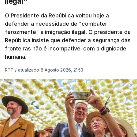
ilegal"
O ano de 2026 tem sido um ano de recordes: foi
O Presidente da República voltou hoje a
apreendida mais cocaína até ao momento de que
defender a necessidade de "combater
em todo o ano de 2025.
ferozmente" a imigração ilegal. O presidente da
A ação de prevenção visa a deteção em alto mar
República insiste que defender a segurança das
de embarcações de alta velocidade (EAV) que
fronteiras não é incompatível com a dignidade
humana.
utilizam a costa nacional para o tráfico de droga.
RTP
/
atualizado 8 Agosto 2026, 21:53
c/ Lusa