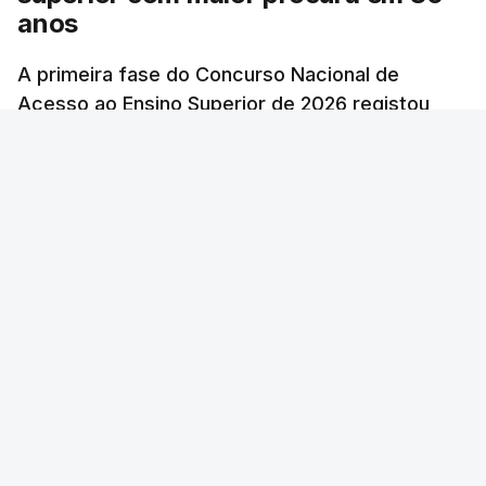
anos
A primeira fase do Concurso Nacional de
Acesso ao Ensino Superior de 2026 registou
60.391 candidatos, mais 21,8% em relação a
2025.
RTP
/
atualizado 7 Agosto 2026, 10:23