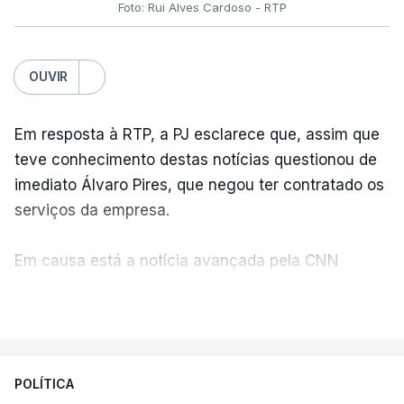
Foto: Rui Alves Cardoso - RTP
OUVIR
Em resposta à RTP, a PJ esclarece que, assim que
teve conhecimento destas notícias questionou de
imediato Álvaro Pires, que negou ter contratado os
serviços da empresa.
Em causa está a notícia avançada pela CNN
Portugal de que o diretor financeiro também tinha
VER MAIS
recorrido à Construbarcelos, tal como Luís Neves.
A Judiciária adianta ainda que não ordenou a
POLÍTICA
abertura de qualquer processo disciplinar, por não