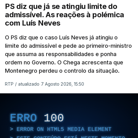
ter qualquer elemento que indicie a realização
PS diz que já se atingiu limite do
dessas obras.
admissível. As reações à polémica
com Luís Neves
ARTIGOS RELACIONADOS
O PS diz que o caso Luís Neves já atingiu o
limite do admissível e pede ao primeiro-ministro
que assuma as responsabilidades e ponha
Empreiteiro da
Construbarcelos também
ordem no Governo. O Chega acrescenta que
fez obras na casa do diretor
Montenegro perdeu o controlo da situação.
financeiro da PJ
atualizado 7 Agosto 2026, 14:25
RTP
/
atualizado 7 Agosto 2026, 15:50
Empreiteiro que fez obras
na casa de Luís Neves
ERRO
100
também trabalhou para o
diretor financeiro da PJ
ERROR ON HTML5 MEDIA ELEMENT
atualizado 7 Agosto 2026, 14:26