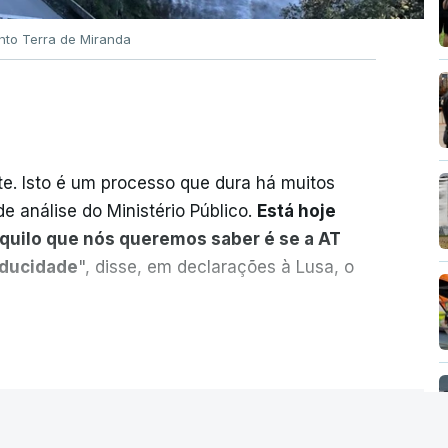
nto Terra de Miranda
. Isto é um processo que dura há muitos
e análise do Ministério Público.
Está hoje
aquilo que nós queremos saber é se a AT
aducidade
", disse, em declarações à Lusa, o
sobre o risco de caducidade dos 335,2
ER MAIS
 negócio das seis barragens transmontanas
nou, através do Parlamento, o ministro de
 Sarmento, sobre o tema.