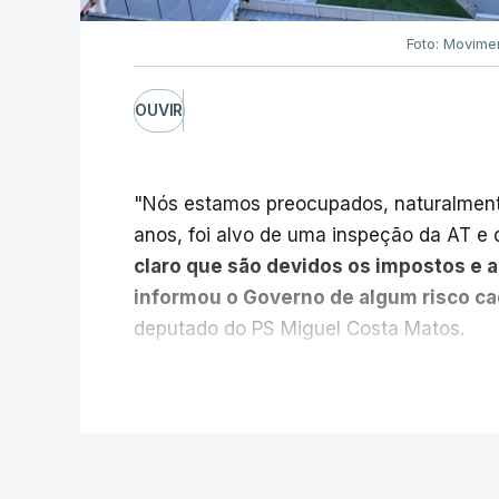
Foto: Movime
OUVIR
"Nós estamos preocupados, naturalmente
anos, foi alvo de uma inspeção da AT e d
claro que são devidos os impostos e 
informou o Governo de algum risco c
deputado do PS Miguel Costa Matos.
Na sequência de notícias desta semana 
V
milhões euros devidos em impostos pelo
vendidas pela EDP à Engie, o PS questio
Estado e das Finanças, Joaquim Miranda
POLÍTICA