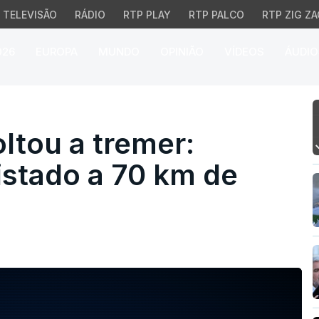
TELEVISÃO
RÁDIO
RTP PLAY
RTP PALCO
RTP ZIG ZA
026
EUROPA
MUNDO
OPINIÃO
VÍDEOS
ÁUDIO
ou a tremer: sismo de 4
ltou a tremer:
istado a 70 km de