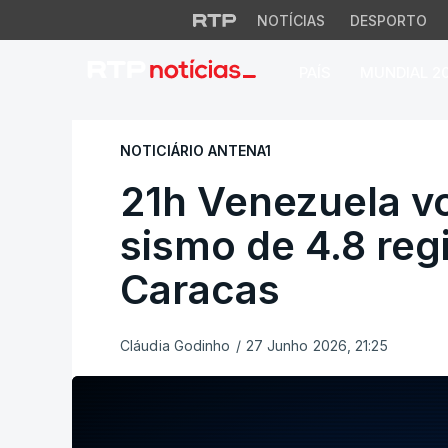
NOTÍCIAS
DESPORTO
PAÍS
MUNDIAL 2
21h Venezuela volt
NOTICIÁRIO ANTENA1
21h Venezuela vo
sismo de 4.8 reg
Caracas
Cláudia Godinho
/
27 Junho 2026, 21:25