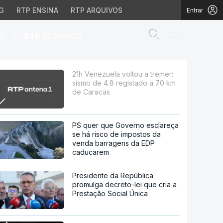
G
RTP ENSINA
RTP ARQUIVOS
Entrar
Abrir campo de
|
S
RTP
DESPORTO
.8 registado a 70 km d
21h Venezuela voltou a tremer:
sismo de 4.8 registado a 70 km
de Caracas
PS quer que Governo esclareça
se há risco de impostos da
venda barragens da EDP
caducarem
Presidente da República
promulga decreto-lei que cria a
Prestação Social Única