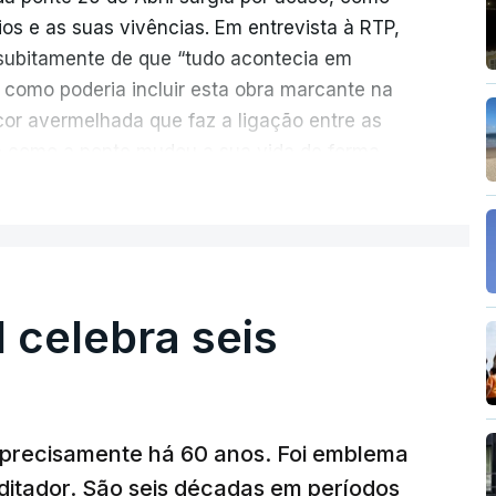
rios e as suas vivências. Em entrevista à RTP,
ubitamente de que “tudo acontecia em
 como poderia incluir esta obra marcante na
cor avermelhada que faz a ligação entre as
e como a ponte mudou a sua vida de forma
ER MAIS
ionada de como se produziu esta grande
suspensa da Europa. Os dramas e peripécias
ém o mote para abordar o contexto envolvente,
l celebra seis
aria e da modernidade e os sinais de um
al já em curso.
ência e a miséria trespassa
“Pés de Barro
”. No
a precisamente há 60 anos. Foi emblema
onte 25 de Abril, Nuno Duarte revela, em
ditador. São seis décadas em períodos
piração de um livro com vários elementos de