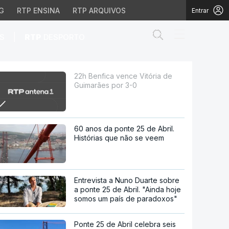
G
RTP ENSINA
RTP ARQUIVOS
Entrar
Abrir campo de
|
S
RTP
DESPORTO
or 3-0
22h Benfica vence Vitória de
Guimarães por 3-0
60 anos da ponte 25 de Abril.
Histórias que não se veem
Entrevista a Nuno Duarte sobre
a ponte 25 de Abril. "Ainda hoje
somos um país de paradoxos"
Ponte 25 de Abril celebra seis