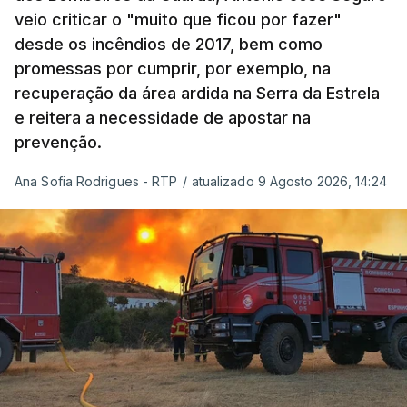
onde ou quando decorreu a reunião, Khamenei e
veio criticar o "muito que ficou por fazer"
Pezeshkian discutiram ainda formas de garantir
desde os incêndios de 2017, bem como
recursos e gerir as despesas "em riais, divisas e
promessas por cumprir, por exemplo, na
energia", bem como sobre a cooperação
recuperação da área ardida na Serra da Estrela
económica com parceiros estrangeiros.
e reitera a necessidade de apostar na
prevenção.
Para os Estados Unidos seguiu ainda um recado:
Ana Sofia Rodrigues - RTP
/
atualizado 9 Agosto 2026, 14:24
"corrijam o comportamento". Teerão deixou ainda
novas exigências para reabrir o Estreito de Ormuz,
incluindo o fim do bloqueio naval, suspensão das
sanções e fim das operações militares contra o
país e aliados regionais.
No total são seis as exigências desta lista com
destinatário em Washington: o fim das ameaças ao
Irão; suspensão das ações militares no território