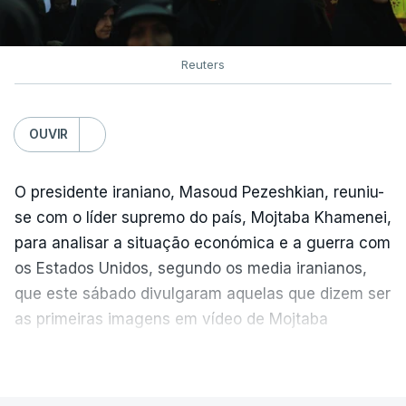
Reuters
OUVIR
O presidente iraniano, Masoud Pezeshkian, reuniu-
se com o líder supremo do país, Mojtaba Khamenei,
para analisar a situação económica e a guerra com
os Estados Unidos, segundo os media iranianos,
que este sábado divulgaram aquelas que dizem ser
as primeiras imagens em vídeo de Mojtaba
Khamenei desde o início da guerra.
VER MAIS
O vídeo de 12 segundos, sem aúdio, data ou local