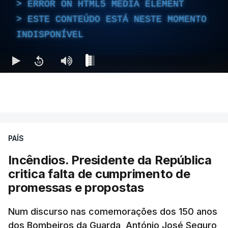
ERROR ON HTML5 MEDIA ELEMENT
ERROR ON HTML5 MEDIA ELEMENT
ESTE CONTEÚDO ESTÁ NESTE MOMENTO
ESTE CONTEÚDO ESTÁ NESTE
INDISPONÍVEL
MOMENTO INDISPONÍVEL
Ao mesmo tempo é também divulgada a realização
de um encontro entre o presidente Masoud
Pezeshkian e o ayatollah Khamenei que,
PAÍS
assinalando o início do terceiro ano de Pezeshkian
à frente do governo, teve na agenda o conflito
Incêndios. Presidente da República
armado com os Estados Unidos e Israel, além das
critica falta de cumprimento de
questões económicas de um país em guerra que
promessas e propostas
se confronta agora com uma inflação de 88%.
Num discurso nas comemorações dos 150 anos
De acordo com a informação oficial, que não indica
dos Bombeiros da Guarda, António José Seguro