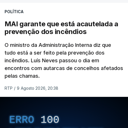
de gravação, foi colocado pela agência de notícias
Mehr na rede social Telegram, como aquilo que
POLÍTICA
pode ser considerada uma resposta à imprensa
MAI garante que está acautelada a
israelita, que nos últimos tempos vem dando conta
prevenção dos incêndios
de que o líder supremo iraniano estará em estado
crítico na sequência do bombardeamento que no
O ministro da Administração Interna diz que
último dia de fevereiro passado matou o pai, o
tudo está a ser feito pela prevenção dos
ayatollah Ali Khamenei, e outros membros da
incêndios. Luís Neves passou o dia em
família.
encontros com autarcas de concelhos afetados
pelas chamas.
As imagens mostram Mojtaba Khamenei no que
será uma aula religiosa, mas sem qualquer
RTP
/
9 Agosto 2026, 20:38
indicação adicional.
ERRO
100
ERRO
100