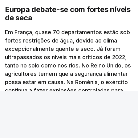
Europa debate-se com fortes níveis
ESTE CONTEÚDO ESTÁ NESTE
iraniana ao serviço do aiatola, que garantiu que
de seca
MOMENTO INDISPONÍVEL
nas próximas horas divulgará imagens do líder
supremo "entre o povo, a passear na rua e reunido
Em França, quase 70 departamentos estão sob
com os comandantes das Forças Armadas", sem
fortes restrições de água, devido ao clima
avançar mais pormenores.
"As particularidades do interior, com aldeias
excepcionalmente quente e seco. Já foram
dispersas, algumas quase despovoadas, com
ultrapassados os níveis mais críticos de 2022,
c/ Lusa
poucos serviços sociais e de saúde, com famílias
tanto no solo como nos rios. No Reino Unido, os
envelhecidas e com dificuldades de mobilidade,
agricultores temem que a segurança alimentar
TÓPICOS
Jerusalem Post
,
Israel Khamenei
possa estar em causa. Na Roménia, o exército
acentuam outras vertentes da ação dos bombeiros
continua a fazer explosões controladas para
que nem sempre recebem o devido
desviar a água do Danúbio.
reconhecimento", afirmou o Presidente.
RTP
/
9 Agosto 2026, 21:04
"Num tempo em que tantas vezes se fala de
divisão, os bombeiros recordam-nos o
fundamental: o dever de cuidarmos uns dos