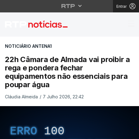
Entrar
22h Câmara de Almada 
NOTICIÁRIO ANTENA1
22h Câmara de Almada vai proibir a
rega e pondera fechar
equipamentos não essenciais para
poupar água
Cláudia Almeida
/
7 Julho 2026, 22:42
ERRO
100