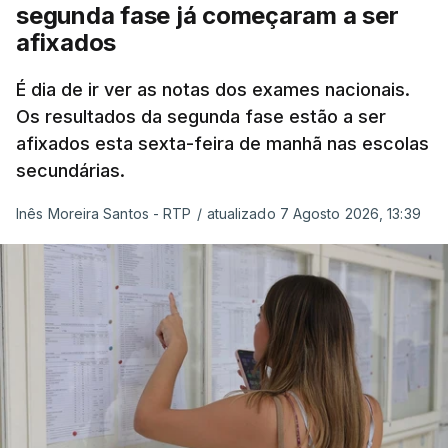
segunda fase já começaram a ser
secundário e para a utilização de exames
afixados
nacionais como provas de ingresso", refere o
Ministério da Educação, Ciência e Inovação (MECI)
É dia de ir ver as notas dos exames nacionais.
em comunicado.
Os resultados da segunda fase estão a ser
afixados esta sexta-feira de manhã nas escolas
O MECI salienta que, sendo afixados hoje os
secundárias.
resultados dos processos de reapreciação dos
Exames Nacionais do Ensino Secundário realizados
Inês Moreira Santos - RTP
/
atualizado 7 Agosto 2026, 13:39
na 1.ª fase, o número de candidatos à 1.ª fase
poderá ainda subir, tendo em conta o Regulamento
do Concurso Nacional de Acesso ao Ensino
Superior.
O Ministério da Educação recorda que as
Instituições de Ensino Superior puderam
acrescentar aos elencos de provas de ingresso