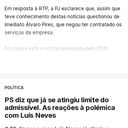
Em resposta à RTP, a PJ esclarece que, assim que
teve conhecimento destas notícias questionou de
imediato Álvaro Pires, que negou ter contratado os
serviços da empresa.
Em causa está a notícia avançada pela CNN
Portugal de que o diretor financeiro também tinha
VER MAIS
recorrido à Construbarcelos, tal como Luís Neves.
A Judiciária adianta ainda que não ordenou a
POLÍTICA
abertura de qualquer processo disciplinar, por não
ter qualquer elemento que indicie a realização
PS diz que já se atingiu limite do
dessas obras.
admissível. As reações à polémica
com Luís Neves
ARTIGOS RELACIONADOS