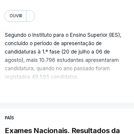
OUVIR
Segundo o Instituto para o Ensino Superior (IES),
concluído o período de apresentação de
candidaturas à 1.ª fase (20 de julho a 06 de
agosto), mais 10.796 estudantes apresentaram
candidatura, quando no ano passado foram
registados 49.595 candidatos.
"Os resultados da 1ª fase do concurso nacional de
VER MAIS
acesso mostram que em 2026 se registou o
número mais elevado de candidatos nos últimos 30
anos, exceto nos anos da pandemia de Covid-19,
PAÍS
durante os quais foram adotadas regras
Exames Nacionais. Resultados da
excecionais para a conclusão do ensino