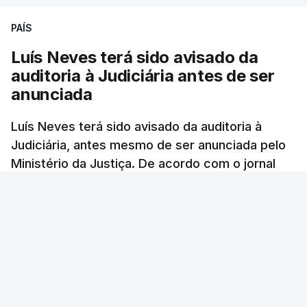
PAÍS
Luís Neves terá sido avisado da
auditoria à Judiciária antes de ser
anunciada
Luís Neves terá sido avisado da auditoria à
Judiciária, antes mesmo de ser anunciada pelo
Ministério da Justiça. De acordo com o jornal
Público, o governo admite desgaste, mas
mantém a confiança no ministro e aposta nas
investigações para preservar a PJ.
RTP Notícias
/
atualizado 8 Agosto 2026, 07:48