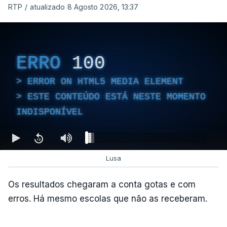
RTP
/
atualizado 8 Agosto 2026, 13:37
ERRO
100
ERROR ON HTML5 MEDIA ELEMENT
ESTE CONTEÚDO ESTÁ NESTE MOMENTO
INDISPONÍVEL
Lusa
Os resultados chegaram a conta gotas e com
erros. Há mesmo escolas que não as receberam.