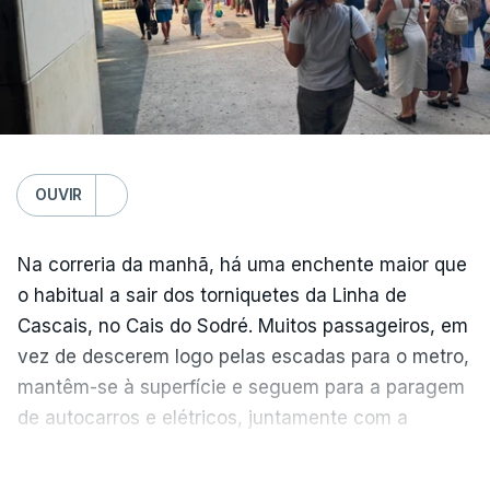
OUVIR
Na correria da manhã, há uma enchente maior que
o habitual a sair dos torniquetes da Linha de
Cascais, no Cais do Sodré. Muitos passageiros, em
vez de descerem logo pelas escadas para o metro,
mantêm-se à superfície e seguem para a paragem
de autocarros e elétricos, juntamente com a
enchente que vem dos barcos da margem sul do
Temperatura global do ar na
VER MAIS
Tejo.