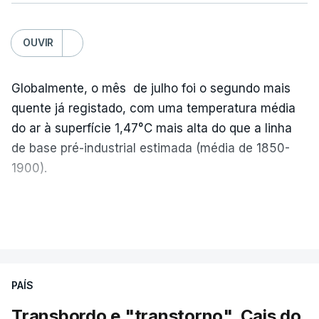
OUVIR
Globalmente, o mês de julho foi o segundo mais
quente já registado, com uma temperatura média
do ar à superfície 1,47°C mais alta do que a linha
de base pré-industrial estimada (média de 1850-
1900).
A Europa Ocidental vivenciou o período de
VER MAIS
junho-julho mais quente já registado
,
e julho
apresentou a terceira e a quarta ondas de calor
desde maio, marcando uma sequência
PAÍS
excecional de calor extremo neste verão.
Transbordo e "transtorno". Cais do