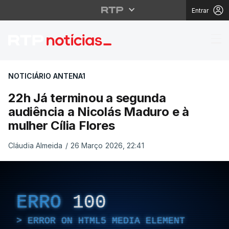
Entrar
22h Já terminou a seg
NOTICIÁRIO ANTENA1
22h Já terminou a segunda
audiência a Nicolás Maduro e à
mulher Cília Flores
Cláudia Almeida
/
26 Março 2026, 22:41
ERRO
100
ERROR ON HTML5 MEDIA ELEMENT