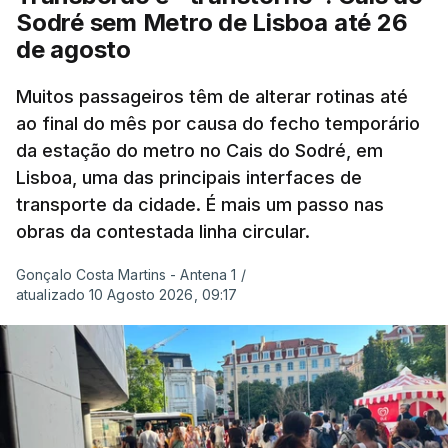
Embora estas tenham sido menos intensas do que
Sodré sem Metro de Lisboa até 26
as ondas de calor de junho, a sequência geral de
de agosto
ondas de calor desde maio permanece excecional
para a região.
Muitos passageiros têm de alterar rotinas até
ao final do mês por causa do fecho temporário
da estação do metro no Cais do Sodré, em
São os dados do mais recente relatório do
Lisboa, uma das principais interfaces de
Copernicus, o sistema de Observação da Terra
transporte da cidade. É mais um passo nas
do programa espacial da União Europeia.
obras da contestada linha circular.
Samantha Burgess, Líder Estratégica para o Clima
Gonçalo Costa Martins - Antena 1
/
no Centro Europeu de Previsões Meteorológicas de
atualizado 10 Agosto 2026, 09:17
Médio Prazo, reforça que "julho de 2026 foi o
terceiro mês consecutivo de calor excecional na
Europa Ocidental, elevando a temperatura
combinada de junho e julho a um novo recorde
para a região”.