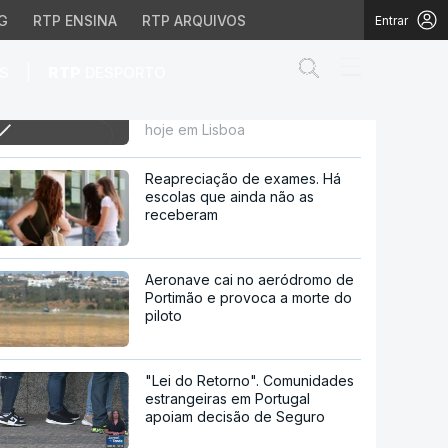
G
RTP ENSINA
RTP ARQUIVOS
Entrar
Abrir campo de
|
S
RTP
DESPORTO
22h João Abel Manta nome
incontornável da ilustração e
caricatura em Portugal morreu
a ilustração e caricat
hoje em Lisboa
Reapreciação de exames. Há
escolas que ainda não as
receberam
Aeronave cai no aeródromo de
Portimão e provoca a morte do
piloto
"Lei do Retorno". Comunidades
estrangeiras em Portugal
apoiam decisão de Seguro