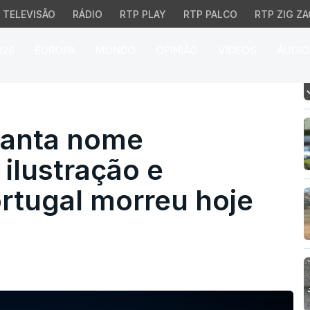
TELEVISÃO
RÁDIO
RTP PLAY
RTP PALCO
RTP ZIG ZA
026
EUROPA
MUNDO
OPINIÃO
VÍDEOS
ÁUDIO
a nome incontornável d
Manta nome
 ilustração e
rtugal morreu hoje