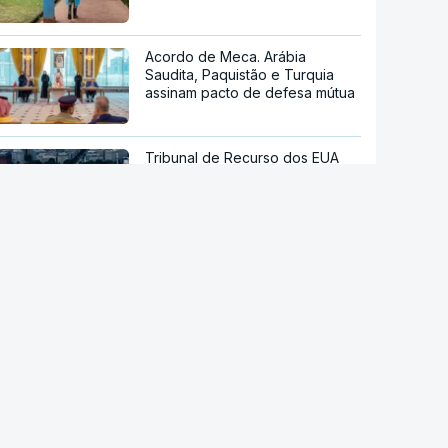
Acordo de Meca. Arábia
Saudita, Paquistão e Turquia
assinam pacto de defesa mútua
Tribunal de Recurso dos EUA
bloqueia projeto de Trump para
salão de baile
Reta final de execução. PRR
desembolsa 13.791 milhões de
euros até agosto
Viticultores do Douro em
protesto