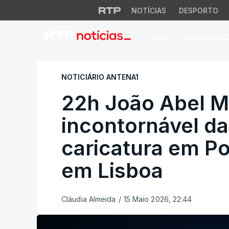
NOTÍCIAS
DESPORTO
PAÍS
MUNDIAL 2
22h João Abel Mant
NOTICIÁRIO ANTENA1
22h João Abel 
incontornável da
caricatura em Po
em Lisboa
Cláudia Almeida
/
15 Maio 2026, 22:44