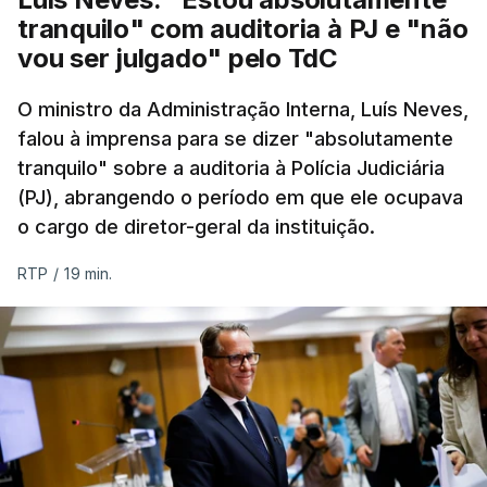
feira, e criou uma época especial de exames, que
tranquilo" com auditoria à PJ e "não
irá decorrer entre 03 e 08 de setembro.
vou ser julgado" pelo TdC
O ministro da Administração Interna, Luís Neves,
falou à imprensa para se dizer "absolutamente
c/Lusa
tranquilo" sobre a auditoria à Polícia Judiciária
(PJ), abrangendo o período em que ele ocupava
ARTIGOS RELACIONADOS
o cargo de diretor-geral da instituição.
RTP
/
19 min.
Prazo para as candidaturas
ao ensino superior termina
esta quinta-feira
6 Agosto 2026, 13:14
Exames. Governo confirma
afixação dos resultados da
2ª fase e das reapreciações