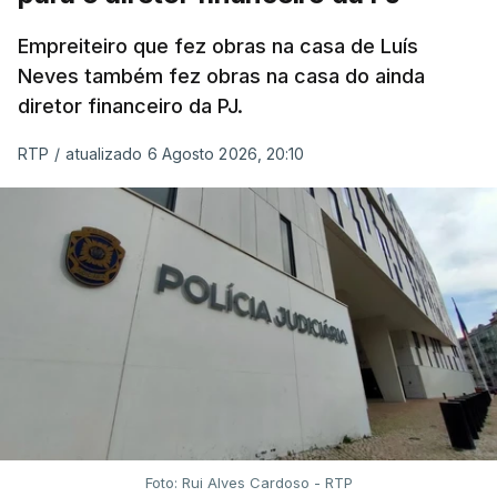
todos os estudantes para "reforçar a transparência
Empreiteiro que fez obras na casa de Luís
e rigor do processo" devido às falhas na
Neves também fez obras na casa do ainda
classificação eletrónica.
diretor financeiro da PJ.
Serão também publicadas as notas da 2.ª fase
RTP
/
atualizado 6 Agosto 2026, 20:10
das provas finais do 9.º ano.
Quanto aos pedidos de reapreciação de provas
realizadas durante a 1.ª fase, os resultados só
serão disponibilizados às escolas hoje, mas o MECI
assegurou que as pautas serão afixadas durante a
tarde.
A tutela justificou a demora no processo de
reapreciações com o "elevado número de
pedidos"
, que este ano ultrapassou os 20 mil,
Foto: Rui Alves Cardoso - RTP