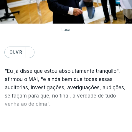
esta sexta-feira
atualizado 6 Agosto 2026, 16:29
Lusa
TÓPICOS
Exames Notas
OUVIR
"Eu já disse que estou absolutamente tranquilo",
afirmou o MAI, "e ainda bem que todas essas
auditorias, investigações, averiguações, audições,
se façam para que, no final, a verdade de tudo
venha ao de cima".
A nova auditoria debruça-se sobre alegadas
VER MAIS
infrações financeiras detetadas numa auditoria