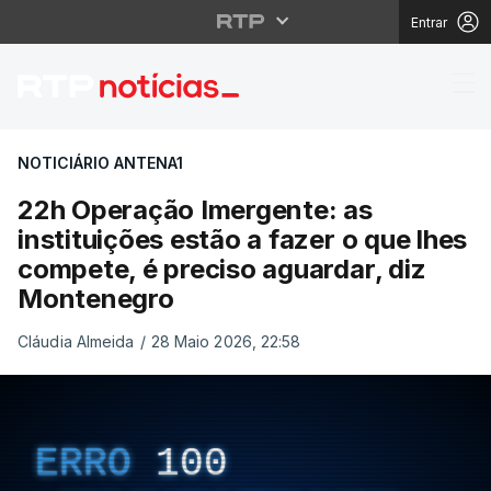
Entrar
22h Operação Imergente
NOTICIÁRIO ANTENA1
22h Operação Imergente: as
instituições estão a fazer o que lhes
compete, é preciso aguardar, diz
Montenegro
Cláudia Almeida
/
28 Maio 2026, 22:58
ERRO
100