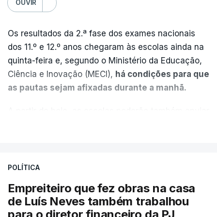
OUVIR
Os resultados da 2.ª fase dos exames nacionais
dos 11.º e 12.º anos chegaram às escolas ainda na
quinta-feira e, segundo o Ministério da Educação,
Ciência e Inovação (MECI),
há condições para que
as pautas sejam afixadas durante a manhã.
A partir de hoje, as escolas poderão também enviar
aos alunos as versões digitalizadas das respetivas
VER MAIS
provas classificadas, à semelhança do que
aconteceu durante a 1.ª fase.
POLÍTICA
Em anos anteriores, a consulta das provas
Empreiteiro que fez obras na casa
dependia da apresentação de um requerimento,
de Luís Neves também trabalhou
mas o Governo decidiu, a partir deste ano,
para o diretor financeiro da PJ
disponibilizar a cópia dos exames classificados a