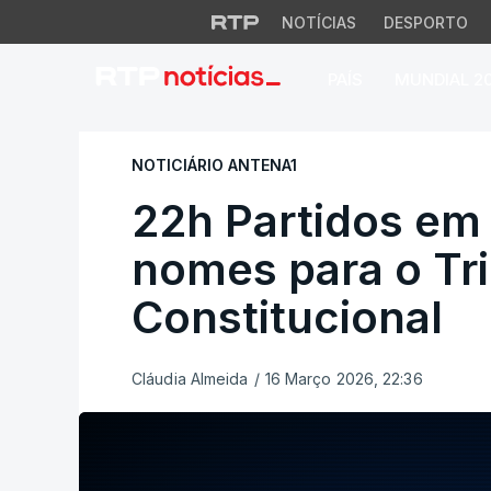
NOTÍCIAS
DESPORTO
PAÍS
MUNDIAL 2
22h Partidos em d
NOTICIÁRIO ANTENA1
22h Partidos em
nomes para o Tr
Constitucional
Cláudia Almeida
/
16 Março 2026, 22:36