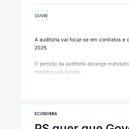
OUVIR
A auditoria vai focar-se em contratos e o
2026.
O período da auditoria abrange mandatos 
ministro Luís Neves.
A Judiciária confirma que foi o atual dir
V
ministra concordou.
Não há prazos fixados para a conclusão d
ECONOMIA
PS quer que Gov
Do início da polémica com a revelação d