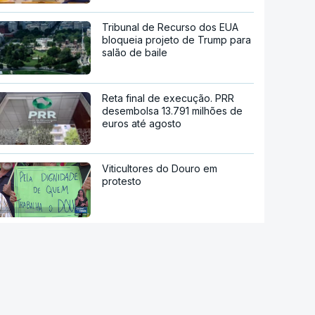
Tribunal de Recurso dos EUA
bloqueia projeto de Trump para
salão de baile
Reta final de execução. PRR
desembolsa 13.791 milhões de
euros até agosto
Viticultores do Douro em
protesto
Eclipse. Alojamentos e hotéis de
Bragança cheios desde o início
do ano
Ondas de calor já provocaram