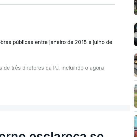
bras públicas entre janeiro de 2018 e julho de
de três diretores da PJ, incluindo o agora
etor quem sugeriu esta auditoria e que a
ER MAIS
esta avaliação à Polícia Judiciária.
erno esclareça se
e obras a título pessoal, numa propriedade no