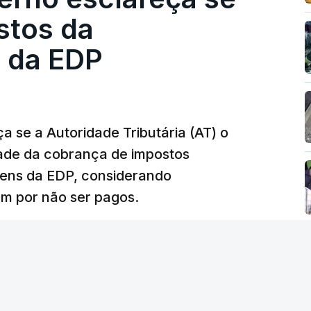
contratado 17 vezes para obras na Polícia
stos da
m que até do Governo surgiram ordens para mais
 da EDP
tos à frente da polícia criminal, Luís Neves
 topo das notícias.
 se a Autoridade Tributária (AT) o
dade da cobrança de impostos
 Luís Neves. Ministro nega favorecimento a
gens da EDP, considerando
m por não ser pagos.
silêncio de Luís Montenegro nas polémicas
26, 21:04