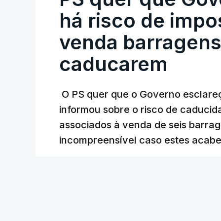
Alentejo, feitas pelo mesmo empreiteiro 
há risco de impo
Judiciária (PJ) até aos últimos dias, e
venda barragens
inquéritos e averiguações aos seus manda
está há praticamente um mês sem sair do
caducarem
O PS quer que o Governo esclareça
ARTIGOS RELACIONADOS
informou sobre o risco de caduci
Nova polémica com
associados à venda de seis barra
construtora DST
incompreensível caso estes acabe
7 Agosto 2026, 20:28
Lusa
/
8 Agosto 2026, 07:36
Partidos criticam 
com Luís Neves
atualizado 7 Agosto 20