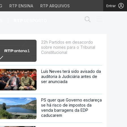
G
RTP ENSINA
RTP ARQUIVOS
Entrar
Abrir campo de
|
S
RTP
DESPORTO
ra o Tribunal Constitu
22h Partidos em desacordo
sobre nomes para o Tribunal
Constitucional
Luís Neves terá sido avisado da
auditoria à Judiciária antes de
ser anunciada
PS quer que Governo esclareça
se há risco de impostos da
venda barragens da EDP
caducarem