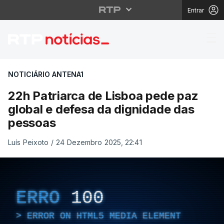
Entrar
22h Patriarca de Lisb
NOTICIÁRIO ANTENA1
22h Patriarca de Lisboa pede paz
global e defesa da dignidade das
pessoas
Luís Peixoto
/
24 Dezembro 2025, 22:41
ERRO
100
ERROR ON HTML5 MEDIA ELEMENT