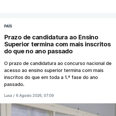
VER MAIS
Em
São Jorge
houve duas: na freguesia da
Urzelina, no concelho de Velas, foi registada uma
PAÍS
inundação numa habitação e houve um
deslizamento de terras numa estrada nos Nortes,
Prazo de candidatura ao Ensino
que entretanto já foi parcialmente desobstruída.
Superior termina com mais inscritos
do que no ano passado
Na
Terceira
, na Praia da Vitória, o mau tempo
deixou o parque de campismo sem condições
O prazo de candidatura ao concurso nacional de
acesso ao ensino superior termina com mais
foram por isso realojadas 67 pessoas no parque de
inscritos do que em toda a 1.ª fase do ano
estacionamento da escola profissional, como
passado.
explicou à RTP Antena 1 Vânia Ferreira, presidente
da Câmara Municipal da Praia da Vitória.
Lusa
/
6 Agosto 2026, 07:09