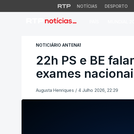
NOTÍCIAS
DESPORTO
PAÍS
MUNDIAL 2
22h PS e BE falam
NOTICIÁRIO ANTENA1
22h PS e BE fal
exames nacionai
Augusta Henriques
/
4 Julho 2026, 22:29