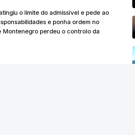
tingiu o limite do admissível e pede ao
ez obras na casa de Luís Neves também
iretor financeiro da PJ
responsabilidades e ponha ordem no
26, 14:26
 Montenegro perdeu o controlo da