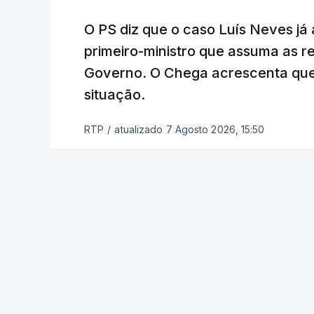
O PS diz que o caso Luís Neves já a
Empreiteiro que f
trabalhou para o d
primeiro-ministro que assuma as 
atualizado 7 Agosto 20
Governo. O Chega acrescenta que
situação.
RTP
/
atualizado 7 Agosto 2026, 15:50
ERRO
100
ERROR ON HTML5 MEDIA ELEMENT