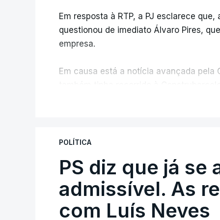
Em resposta à RTP, a PJ esclarece que,
questionou de imediato Álvaro Pires, qu
empresa.
Em causa está a notícia avançada pela C
também tinha recorrido à Construbarcelo
V
A Judiciária adianta ainda que não orde
disciplinar, por não ter qualquer element
POLÍTICA
PS diz que já se 
ARTIGOS RELACIONADOS
Empreiteiro da Co
admissível. As r
diretor financeiro 
com Luís Neves
atualizado 7 Agosto 20