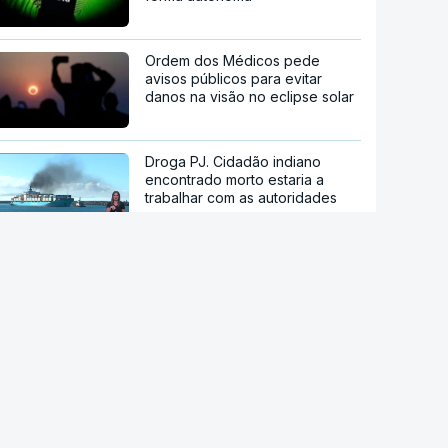
Ordem dos Médicos pede
avisos públicos para evitar
danos na visão no eclipse solar
Droga PJ. Cidadão indiano
encontrado morto estaria a
trabalhar com as autoridades
Endividamento das famílias
atingiu máximo histórico de 180
mil milhões de euros
Viajavam com crianças
africanas. PJ deteve dois
homens por suspeitas de tráfico
de pessoas