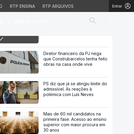
G
RTP ENSINA
RTP ARQUIVOS
Entrar
Abrir campo de
|
S
RTP
DESPORTO
22h PS e BE falam de caos nos
exames nacionais
cionais
Diretor financeiro da PJ nega
que Construbarcelos tenha feito
obras na casa onde vive
PS diz que já se atingiu limite do
admissível. As reações à
polémica com Luís Neves
Mais de 60 mil candidatos na
primeira fase. Acesso ao ensino
superior com maior procura em
30 anos