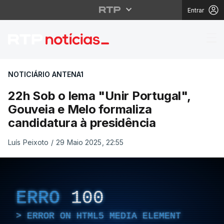
Entrar
22h Sob o lema "Unir P
NOTICIÁRIO ANTENA1
22h Sob o lema "Unir Portugal",
Gouveia e Melo formaliza
candidatura à presidência
Luís Peixoto
/
29 Maio 2025, 22:55
ERRO
100
ERROR ON HTML5 MEDIA ELEMENT