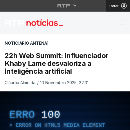
Entrar
22h Web Summit: influe
NOTICIÁRIO ANTENA1
22h Web Summit: influenciador
Khaby Lame desvaloriza a
inteligência artificial
Cláudia Almeida
/
10 Novembro 2025, 22:31
ERRO
100
ERROR ON HTML5 MEDIA ELEMENT