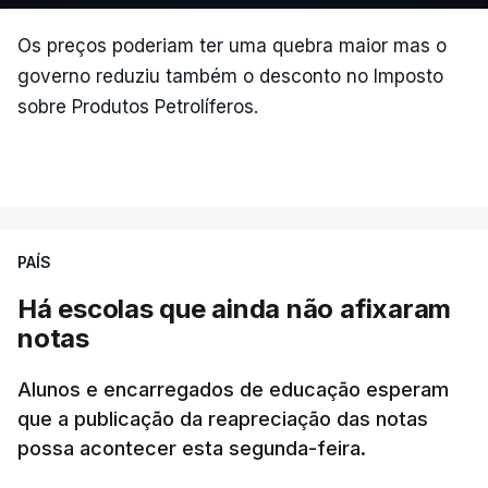
ARTIGOS RELACIONADOS
maior dispositivo especial de combater a
incêndios rurais de sempre"
e salientou as
Os preços poderiam ter uma quebra maior mas o
parcerias com os países que colaboram no
governo reduziu também o desconto no Imposto
Diretor não vê imagem da PJ
Mecanismo Europeu de Proteção Civil.
"manchada" e Governo
sobre Produtos Petrolíferos.
propõe-se "credibilizar
instituições"
atualizado 10 Agosto 2026, 13:21
ERRO
100
ERROR ON HTML5 MEDIA ELEMENT
PAÍS
TÓPICOS
ESTE CONTEÚDO ESTÁ NESTE
Há escolas que ainda não afixaram
Luís Neves
,
auditoria
,
PJ
MOMENTO INDISPONÍVEL
notas
Alunos e encarregados de educação esperam
que a publicação da reapreciação das notas
Além disso, o chefe do Governo afirmou que está a
possa acontecer esta segunda-feira.
ser alterado "de forma significativa o modelo de