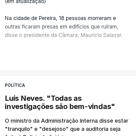
(em atualização)
Na cidade de Pereira, 18 pessoas morreram e
outras ficaram presas em edifícios que ruíram,
disse o presidente da Câmara, Mauricio Salazar.
Em Manizales, outras duas pessoas morreram,
VER MAIS
segundo o presidente da Câmara, Jorge Eduardo
Rojas.
POLÍTICA
"A situação é crítica",
disse Mauricio Salazar em
entrevista à Rádio Caracol.
Luís Neves. "Todas as
investigações são bem-vindas"
Pelo menos 20 prédios desabaram na cidade de
Cali, com várias pessoas presas nos escombros,
O ministro da Administração Interna disse estar
disse o autarca Alejandro Eder à agência Reuters.
"tranquilo" e "desejoso" que a auditoria seja