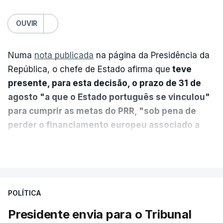
OUVIR
Numa
nota publicada
na página da Presidência da
República, o chefe de Estado afirma que
teve
presente, para esta decisão, o prazo de 31 de
agosto "a que o Estado português se vinculou"
para cumprir as metas do PRR, "sob pena de
perder o financiamento europeu associado a
essa reforma específica".
VER MAIS
António José Seguro entende que a reforma reúne
treze apoios sociais "num só" e pretende "tornar o
POLÍTICA
sistema mais simples, mais justo e transparente".
Presidente envia para o Tribunal
"Sempre que seja possível reduzir burocracias,