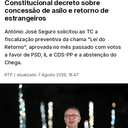
Constitucional decreto sobre
eliminar sobreposições e garantir que os apoios
concessão de asilo e retorno de
chegam a quem mais necessita, estaremos a dar
estrangeiros
um passo na direção certa", argumenta o
António José Seguro solicitou ao TC a
Presidente da República.
fiscalização preventiva da chama "Lei do
Retorno", aprovada no mês passado com votos
Assegurar que "ninguém é
a favor de PSD, IL e CDS-PP e a abstenção do
prejudicado"
Chega.
RTP
/
atualizado 7 Agosto 2026, 18:47
O Preisdente deixa, no entanto, deixa alguns
avisos:
uma reforma desta dimensão "deve ter
como primeiro critério a proteção das pessoas"
e "nenhum processo de simplificação pode
traduzir-se numa diminuição da proteção
social".