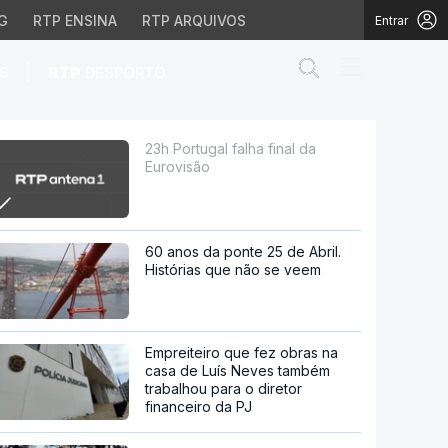
G
RTP ENSINA
RTP ARQUIVOS
Entrar
Abrir campo de
|
S
RTP
DESPORTO
23h Portugal falha final da
Eurovisão
60 anos da ponte 25 de Abril.
Histórias que não se veem
Empreiteiro que fez obras na
casa de Luís Neves também
trabalhou para o diretor
financeiro da PJ