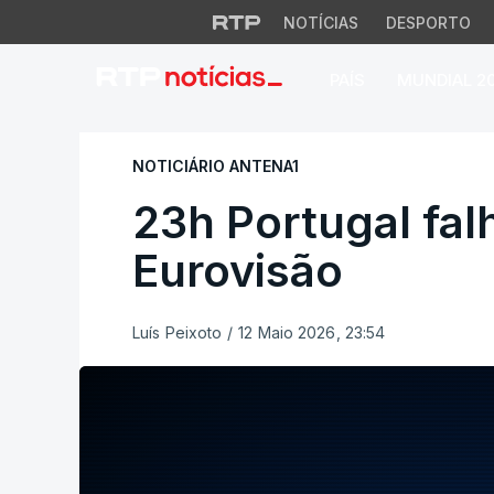
NOTÍCIAS
DESPORTO
PAÍS
MUNDIAL 2
23h Portugal falha 
NOTICIÁRIO ANTENA1
23h Portugal falh
Eurovisão
Luís Peixoto
/
12 Maio 2026, 23:54