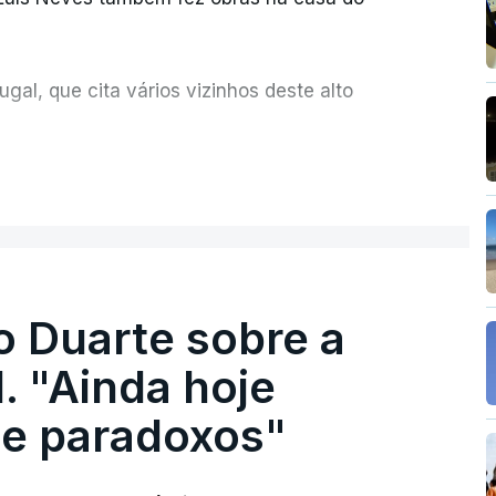
al, que cita vários vizinhos deste alto
ue assumiu a responsabilidade de sugerir as
ER MAIS
olher um atrelado apreendido numa operação
o Duarte sobre a
. "Ainda hoje
e paradoxos"