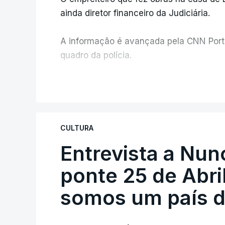
ainda diretor financeiro da Judiciária.
A informação é avançada pela CNN Portug
quadro da polícia.
Foi o diretor financeiro, Álvaro Pires, q
V
instalações da Construbarcelos para ac
de droga.
CULTURA
Entrevista a Nun
ponte 25 de Abril
somos um país d