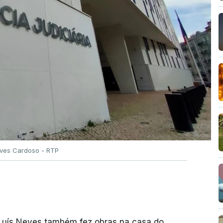
Alves Cardoso - RTP
 Luís Neves também fez obras na casa do