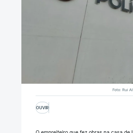
Foto: Rui 
OUVIR
O empreiteiro que fez obras na casa de