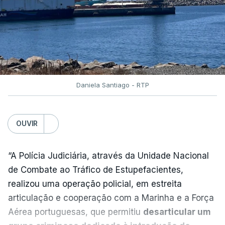
instalado junto à Polícia Judiciária de Lisboa
”.
O corpo foi transportado para o Instituto de
Medicina Legal pelas 11h40 horas.
Daniela Santiago - RTP
“O detido foi encontrado pelos elementos da
vigilância que procediam à abertura matinal das
celas, tendo sido de imediato ativado o socorro
OUVIR
pelo 112, tendo os técnicos de emergência
verificado o óbito”, acrescenta.
“A Polícia Judiciária, através da Unidade Nacional
de Combate ao Tráfico de Estupefacientes,
A DGRSP explica ainda que, após encontrado o
realizou uma operação policial, em estreita
homem sem vida, a cela foi encerrada, “
tendo a
articulação e cooperação com a Marinha e a Força
ocorrência sido imediatamente participada ao
Aérea portuguesas, que permitiu
desarticular um
piquete da Polícia Judiciária
e ao inspetor que fez