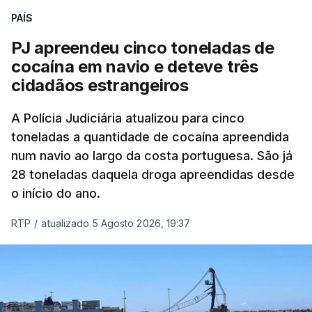
PAÍS
O elemento da tripulação encontrado morto
seria o
único detido que poderia dar mais informações
PJ apreendeu cinco toneladas de
à PJ
.
cocaína em navio e deteve três
cidadãos estrangeiros
O corpo foi encontrado pelos guardas prisionais
pelas 8h00 desta quarta-feira. A RTP apurou que
A Polícia Judiciária atualizou para cinco
toneladas a quantidade de cocaína apreendida
não existe videovigilância nas celas, mas há
num navio ao largo da costa portuguesa. São já
câmaras nos corredores das instalações.
28 toneladas daquela droga apreendidas desde
o início do ano.
Em resposta à RTP, a Direção-Geral de Reinserção
e Serviços Prisionais (DGRSP) confirmou que “um
RTP
/
atualizado 5 Agosto 2026, 19:37
detido, entrado com mandado de condução à
cadeia na sequência das detenções da Operação
Skydrop,
foi encontrado sem vida na cela que
ocupava sozinho no Estabelecimento Prisional