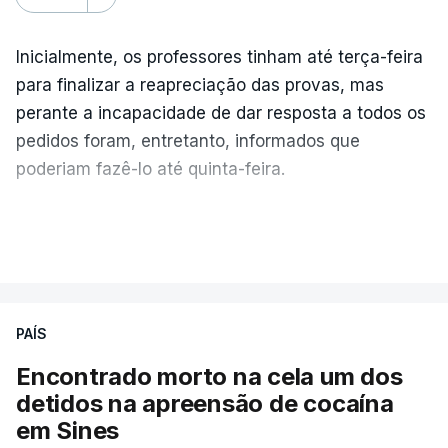
Inicialmente, os professores tinham até terça-feira
para finalizar a reapreciação das provas, mas
perante a incapacidade de dar resposta a todos os
pedidos foram, entretanto, informados que
poderiam fazê-lo até quinta-feira.
A intenção era que os resultados fossem
VER MAIS
publicados no dia seguinte (sexta-feira), o que
poderá não acontecer.
PAÍS
No domingo, estavam concluídos cerca de 50 por
cento dos mais de 20 mil pedidos de reapreciação,
Encontrado morto na cela um dos
mas Cristina Mota, porta-voz da Missão Escola
detidos na apreensão de cocaína
Pública, tem dúvidas de que o processo esteja
em Sines