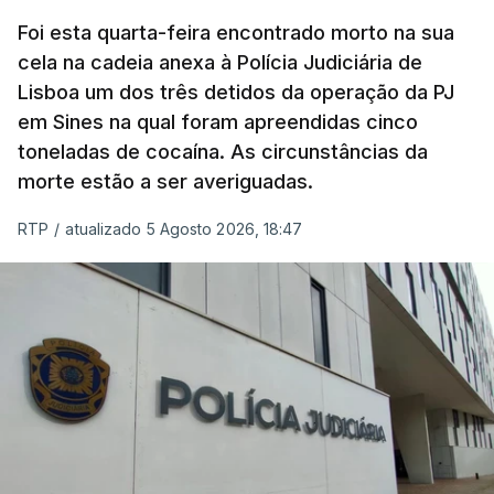
concluído a tempo.
Foi esta quarta-feira encontrado morto na sua
cela na cadeia anexa à Polícia Judiciária de
"Durante o fim de semana e nos últimos dias,
Lisboa um dos três detidos da operação da PJ
apercebamo-nos que ainda estão a ser
em Sines na qual foram apreendidas cinco
convocados professores para reapreciações"
,
toneladas de cocaína. As circunstâncias da
disse a professora à agência Lusa.
"Será
morte estão a ser averiguadas.
praticamente impossível termos a totalidade
das reapreciações na sexta-feira".
RTP
/
atualizado 5 Agosto 2026, 18:47
Segundo os docentes, o processo de reapreciação
está a enfrentar vários constrangimentos. Há
casos em que faltam os modelos preenchidos
pelos alunos com a alegação justificativa para o
pedido de reapreciação, ou os documentos que os
relatores devem preencher.