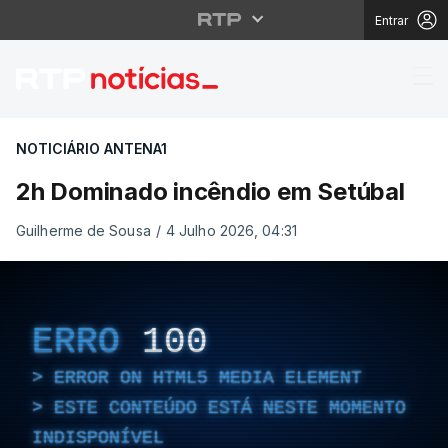
Entrar
2h Dominado incêndio
NOTICIÁRIO ANTENA1
2h Dominado incêndio em Setúbal
Guilherme de Sousa
/
4 Julho 2026, 04:31
ERRO
100
ERROR ON HTML5 MEDIA ELEMENT
ESTE CONTEÚDO ESTÁ NESTE MOMENTO
INDISPONÍVEL