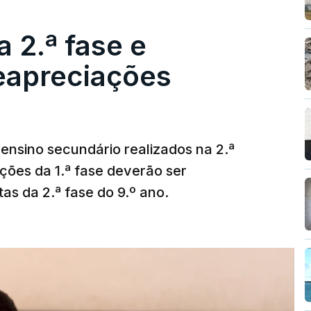
 2.ª fase e
reapreciações
ensino secundário realizados na 2.ª
ções da 1.ª fase deverão ser
as da 2.ª fase do 9.º ano.