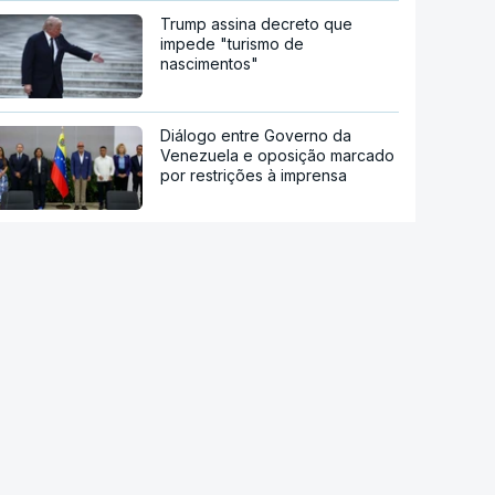
Trump assina decreto que
impede "turismo de
nascimentos"
Diálogo entre Governo da
Venezuela e oposição marcado
por restrições à imprensa
María Corina Machado culpa
Governo pela morte de preso
político venezuelano-uruguaio
Governo dinamarquês aplica
regras mais rígidas ao uso da IA
nas escolas
O impacto das redes sociais nos
resultados escolares