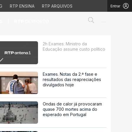
G
RTP ENSINA
RTP ARQUIVOS
Entrar
Abrir campo de
|
S
RTP
DESPORTO
usto político
2h Exames: Ministro da
Educação assume custo político
Exames. Notas da 2.ª fase e
resultados das reapreciações
divulgados hoje
Ondas de calor já provocaram
quase 700 mortes acima do
esperado em Portugal