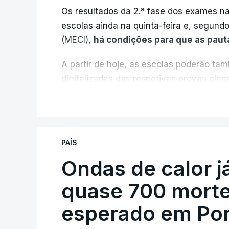
Os resultados da 2.ª fase dos exames na
escolas ainda na quinta-feira e, segund
(MECI),
há condições para que as paut
A partir de hoje, as escolas poderão ta
digitalizadas das respetivas provas cla
durante a 1.ª fase.
V
Em anos anteriores, a consulta das pro
requerimento, mas o Governo decidiu, a p
PAÍS
exames classificados a todos os estudant
processo" devido às falhas na classifica
Ondas de calor 
quase 700 morte
Serão também publicadas as notas da 2
esperado em Por
Quanto aos pedidos de reapreciação de p
resultados só serão disponibilizados às