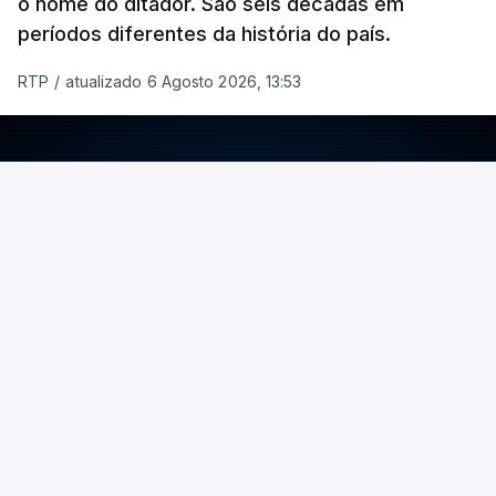
o nome do ditador. São seis décadas em
períodos diferentes da história do país.
RTP
/
atualizado 6 Agosto 2026, 13:53
ERRO
100
ERROR ON HTML5 MEDIA ELEMENT
ESTE CONTEÚDO ESTÁ NESTE MOMENTO
INDISPONÍVEL
Foto: Rui Alves Cardoso - RTP
ARTIGOS RELACIONADOS