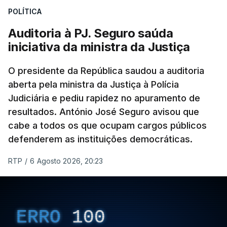
POLÍTICA
apreendido numa operação de droga.
Auditoria à PJ. Seguro saúda
iniciativa da ministra da Justiça
O presidente da República saudou a auditoria
aberta pela ministra da Justiça à Polícia
Judiciária e pediu rapidez no apuramento de
resultados. António José Seguro avisou que
cabe a todos os que ocupam cargos públicos
defenderem as instituições democráticas.
RTP
/
6 Agosto 2026, 20:23
ERRO
100