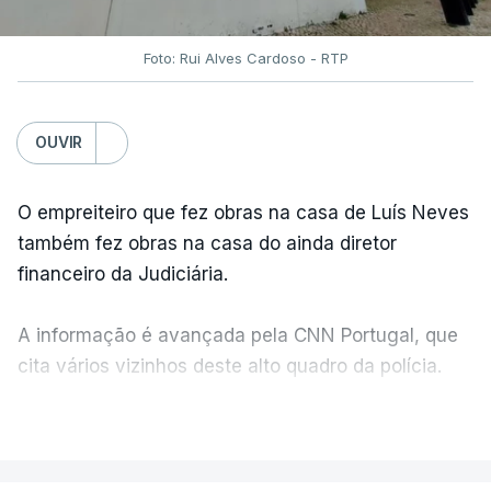
Foto: Rui Alves Cardoso - RTP
OUVIR
O empreiteiro que fez obras na casa de Luís Neves
também fez obras na casa do ainda diretor
financeiro da Judiciária.
A informação é avançada pela CNN Portugal, que
cita vários vizinhos deste alto quadro da polícia.
VER MAIS
Foi o diretor financeiro, Álvaro Pires, que assumiu a
responsabilidade de sugerir as instalações da
Construbarcelos para acolher um atrelado