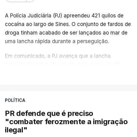
A Polícia Judiciária (PJ) apreendeu 421 quilos de
cocaína ao largo de Sines. O conjunto de fardos de
droga tinham acabado de ser lançados ao mar de
uma lancha rápida durante a perseguição.
Em comunicado, a PJ avança que a lancha
suspeita foi detetada em alto mar, cerca de 60
milhas náuticas ao largo de Sines.
VER MAIS
A apreensão aconteceu na tarde desta sexta-feira,
desencadeando uma ação de prevenção
POLÍTICA
desencadeada pela Polícia Judiciária, em
PR defende que é preciso
articulação com a Marinha, a Autoridade Marítima
"combater ferozmente a imigração
Nacional e a Força Aérea.
ilegal"
O ano de 2026 tem sido um ano de recordes: foi