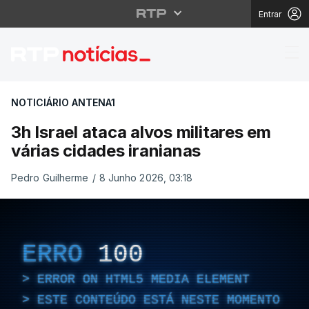
Entrar
3h Israel ataca alvos m
NOTICIÁRIO ANTENA1
3h Israel ataca alvos militares em
várias cidades iranianas
Pedro Guilherme
/
8 Junho 2026, 03:18
ERRO
100
ERROR ON HTML5 MEDIA ELEMENT
ESTE CONTEÚDO ESTÁ NESTE MOMENTO