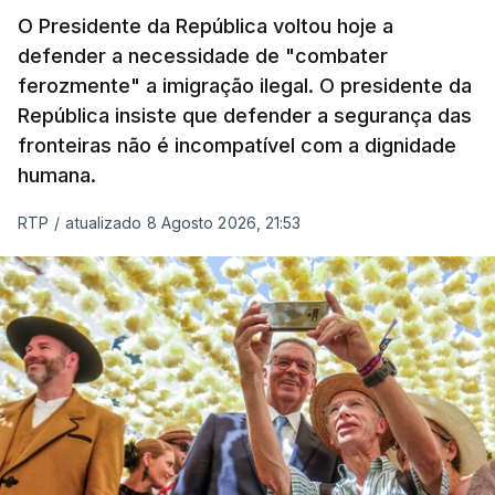
O Presidente da República voltou hoje a
apreendida mais cocaína até ao momento de que
defender a necessidade de "combater
em todo o ano de 2025.
ferozmente" a imigração ilegal. O presidente da
A ação de prevenção visa a deteção em alto mar
República insiste que defender a segurança das
de embarcações de alta velocidade (EAV) que
fronteiras não é incompatível com a dignidade
humana.
utilizam a costa nacional para o tráfico de droga.
RTP
/
atualizado 8 Agosto 2026, 21:53
c/ Lusa