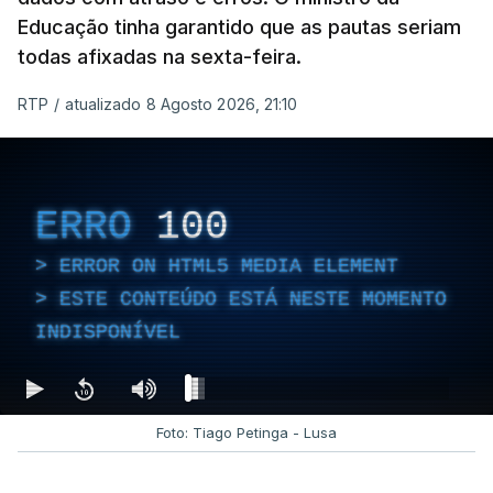
Educação tinha garantido que as pautas seriam
todas afixadas na sexta-feira.
RTP
/
atualizado 8 Agosto 2026, 21:10
ERRO
100
ERROR ON HTML5 MEDIA ELEMENT
ESTE CONTEÚDO ESTÁ NESTE MOMENTO
INDISPONÍVEL
Foto: Tiago Petinga - Lusa