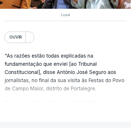
Lusa
OUVIR
"As razões estão todas explicadas na
fundamentação que enviei [ao Tribunal
Constitucional], disse António José Seguro aos
jornalistas, no final da sua visita às Festas do Povo
de Campo Maior, distrito de Portalegre.
"Eu sou contra a imigração clandestina, é preciso
combater ferozmente a imigração ilegal,
VER MAIS
precisamos de regular a nossa imigração e
precisamos de defender as nossas fronteiras e