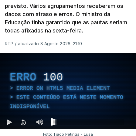
previsto. Vários agrupamentos receberam os
dados com atraso e erros. O ministro da
Educação tinha garantido que as pautas seriam
As autoridades canadianas estimam que vai levar
todas afixadas na sexta-feira.
dias ou semanas para controlar o fogo. Mais de
RTP
/
atualizado 8 Agosto 2026, 21:10
dois mil operacionais estão no terreno no combate
às chamas.
ERRO
100
ERROR ON HTML5 MEDIA ELEMENT
ESTE CONTEÚDO ESTÁ NESTE MOMENTO
INDISPONÍVEL
Foto: Tiago Petinga - Lusa