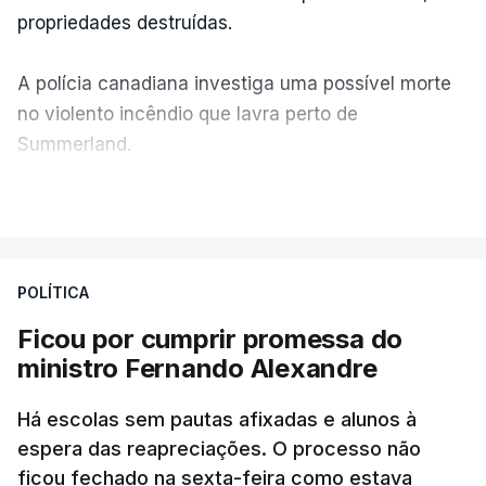
propriedades destruídas.
A polícia canadiana investiga uma possível morte
no violento incêndio que lavra perto de
Summerland.
VER MAIS
Éum cenário de terror, descreve o primeiro-ministro
da Columbia Britânica, David Iby.
POLÍTICA
Ficou por cumprir promessa do
ERRO
100
ministro Fernando Alexandre
ERROR ON HTML5 MEDIA ELEMENT
Há escolas sem pautas afixadas e alunos à
ESTE CONTEÚDO ESTÁ NESTE
espera das reapreciações. O processo não
MOMENTO INDISPONÍVEL
ficou fechado na sexta-feira como estava