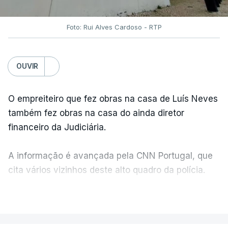
Foto: Rui Alves Cardoso - RTP
OUVIR
O empreiteiro que fez obras na casa de Luís Neves
também fez obras na casa do ainda diretor
financeiro da Judiciária.
A informação é avançada pela CNN Portugal, que
cita vários vizinhos deste alto quadro da polícia.
VER MAIS
Foi o diretor financeiro, Álvaro Pires, que assumiu a
responsabilidade de sugerir as instalações da
Construbarcelos para acolher um atrelado