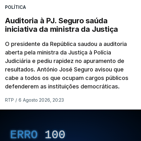
POLÍTICA
apreendido numa operação de droga.
Auditoria à PJ. Seguro saúda
iniciativa da ministra da Justiça
O presidente da República saudou a auditoria
aberta pela ministra da Justiça à Polícia
Judiciária e pediu rapidez no apuramento de
resultados. António José Seguro avisou que
cabe a todos os que ocupam cargos públicos
defenderem as instituições democráticas.
RTP
/
6 Agosto 2026, 20:23
ERRO
100