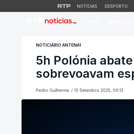
NOTÍCIAS
DESPORTO
PAÍS
MUNDIAL 2
5h Polónia abate 
NOTICIÁRIO ANTENA1
5h Polónia abate
sobrevoavam es
Pedro Guilherme
/
10 Setembro 2025, 06:13