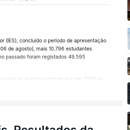
or (IES), concluído o período de apresentação
a 06 de agosto), mais 10.796 estudantes
no passado foram registados 49.595
 nacional de acesso mostram que em 2026 se
idatos nos últimos 30 anos, exceto nos anos
ER MAIS
ais foram adotadas regras excecionais para a
a utilização de exames nacionais como provas
ucação, Ciência e Inovação (MECI) em
s. Resultados da