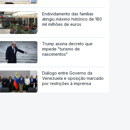
Endividamento das famílias
atingiu máximo histórico de 180
mil milhões de euros
Trump assina decreto que
impede "turismo de
nascimentos"
Diálogo entre Governo da
Venezuela e oposição marcado
por restrições à imprensa
María Corina Machado culpa
Governo pela morte de preso
político venezuelano-uruguaio