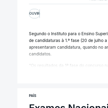
OUVIR
Segundo o Instituto para o Ensino Superi
de candidaturas à 1.ª fase (20 de julho 
apresentaram candidatura, quando no a
candidatos.
"Os resultados da 1ª fase do concurso
registou o número mais elevado de cand
V
da pandemia de Covid-19, durante os qu
conclusão do ensino secundário e para 
de ingresso", refere o Ministério da Ed
PAÍS
comunicado.
Exames Nacionai