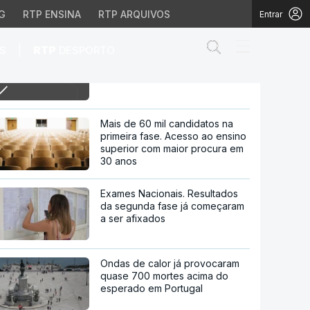
G
RTP ENSINA
RTP ARQUIVOS
Entrar
Abrir campo de
|
S
RTP
DESPORTO
5h Polónia abate drones russos
que sobrevoavam espaço
aéreo
revoavam espaço aéreo
Mais de 60 mil candidatos na
primeira fase. Acesso ao ensino
superior com maior procura em
30 anos
Exames Nacionais. Resultados
da segunda fase já começaram
a ser afixados
Ondas de calor já provocaram
quase 700 mortes acima do
esperado em Portugal