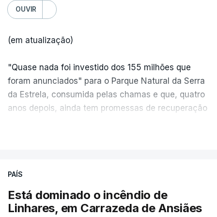
OUVIR
(em atualização)
"Quase nada foi investido dos 155 milhões que
foram anunciados" para o Parque Natural da Serra
da Estrela, consumida pelas chamas e que, quatro
anos depois, ainda tem promessas de recuperação
por cumprir.
VER MAIS
ERRO
100
PAÍS
ERROR ON HTML5 MEDIA ELEMENT
Está dominado o incêndio de
Linhares, em Carrazeda de Ansiães
ESTE CONTEÚDO ESTÁ NESTE