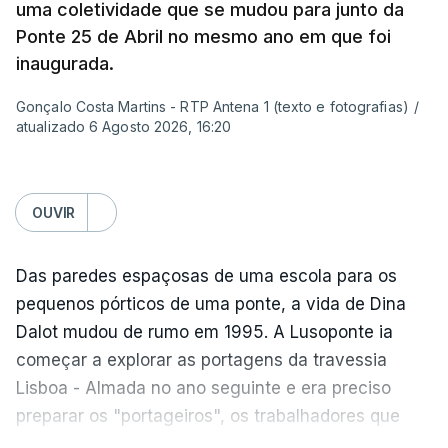
Sintra e na altura, há 40 anos, atravessar a ponte
uma coletividade que se mudou para junto da
para a outra margem era uma aventura. Portanto, a
Ponte 25 de Abril no mesmo ano em que foi
ponte sempre exerceu esse fascínio. Passar a
inaugurada.
ponte era passar para outro mundo. Normalmente,
Gonçalo Costa Martins - RTP Antena 1 (texto e fotografias)
/
um mundo de férias, uma coisa sempre boa.
atualizado 6 Agosto 2026, 16:20
O livro surgiu de histórias que se passavam num
quadro operário, portanto eu precisava de uma
OUVIR
obra grandiosa que fosse incluída nessa história
desses operários. De repente, a ponte estava aqui
Das paredes espaçosas de uma escola para os
mesmo a jeito para eu lhe pegar e, para meu
pequenos pórticos de uma ponte, a vida de Dina
espanto, na ficção ainda ninguém tinha olhado
Dalot mudou de rumo em 1995. A Lusoponte ia
para ela.
começar a explorar as portagens da travessia
Lisboa - Almada no ano seguinte e era preciso
Para além da ponte, o livro passa-se em Alcântara
preparar os "portageiros", os trabalhadores que
e parecia que tudo em Portugal acontecia ali em
tratam das cobranças na passagem pela ponte.