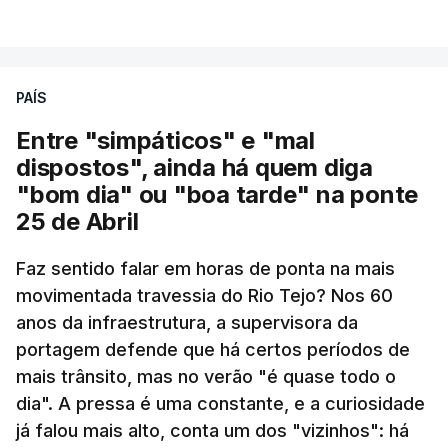
VER MAIS
PAÍS
Entre "simpáticos" e "mal
dispostos", ainda há quem diga
"bom dia" ou "boa tarde" na ponte
25 de Abril
Pergunta: O que é que o levou a querer escrever
Faz sentido falar em horas de ponta na mais
este livro? O que é que o inspirou? Porque é que
movimentada travessia do Rio Tejo? Nos 60
se interessou pela história da construção da
anos da infraestrutura, a supervisora da
ponte?
portagem defende que há certos períodos de
mais trânsito, mas no verão "é quase todo o
Resposta:
A ponte a mim sempre me fascinou
dia". A pressa é uma constante, e a curiosidade
muito porque é sinónimo de férias. Morava em
já falou mais alto, conta um dos "vizinhos": há