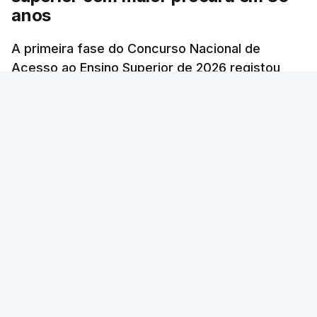
anos
A primeira fase do Concurso Nacional de
Acesso ao Ensino Superior de 2026 registou
60.391 candidatos, mais 21,8% em relação a
2025.
atualizado 7 Agosto 2026, 10:23
RTP
/