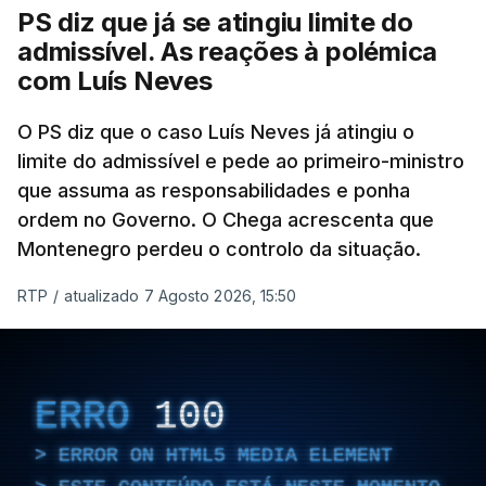
ter qualquer elemento que indicie a realização
PS diz que já se atingiu limite do
dessas obras.
admissível. As reações à polémica
com Luís Neves
ARTIGOS RELACIONADOS
O PS diz que o caso Luís Neves já atingiu o
limite do admissível e pede ao primeiro-ministro
que assuma as responsabilidades e ponha
Empreiteiro da
Construbarcelos também
ordem no Governo. O Chega acrescenta que
fez obras na casa do diretor
Montenegro perdeu o controlo da situação.
financeiro da PJ
atualizado 7 Agosto 2026, 14:25
RTP
/
atualizado 7 Agosto 2026, 15:50
Empreiteiro que fez obras
na casa de Luís Neves
ERRO
100
também trabalhou para o
diretor financeiro da PJ
ERROR ON HTML5 MEDIA ELEMENT
atualizado 7 Agosto 2026, 14:26