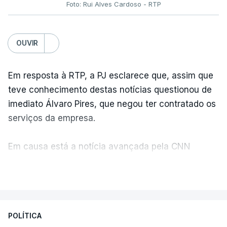
Foto: Rui Alves Cardoso - RTP
OUVIR
Em resposta à RTP, a PJ esclarece que, assim que
teve conhecimento destas notícias questionou de
imediato Álvaro Pires, que negou ter contratado os
serviços da empresa.
Em causa está a notícia avançada pela CNN
Portugal de que o diretor financeiro também tinha
VER MAIS
recorrido à Construbarcelos, tal como Luís Neves.
A Judiciária adianta ainda que não ordenou a
POLÍTICA
abertura de qualquer processo disciplinar, por não