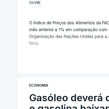
OUVIR
O Índice de Preços dos Alimentos da F
mês anterior e 1% em comparação com 
Organização das Nações Unidas para a A
feira.
Os preços globais dos alimentos ating
V
e meio, com ondas de calor no Verão e
elevar os custos das colheitas.
ECONOMIA
O índice, que acompanha as variaçõe
Gasóleo deverá 
alimentares comercializados internac
julho, face aos 130,3 de junho.
e gasolina baixa