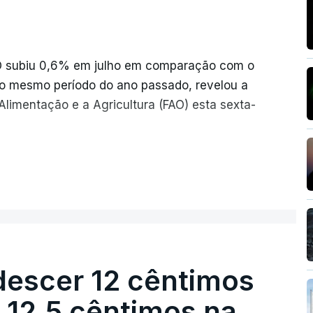
AO subiu 0,6% em julho em comparação com o
o mesmo período do ano passado, revelou a
limentação e a Agricultura (FAO) esta sexta-
iram o seu nível mais elevado em três anos
ER MAIS
 conflitos na Ucrânia e no Médio Oriente a
s mensais de um cabaz de produtos
descer 12 cêntimos
ionalmente, subiu para 131,1 pontos em
r 12,5 cêntimos na