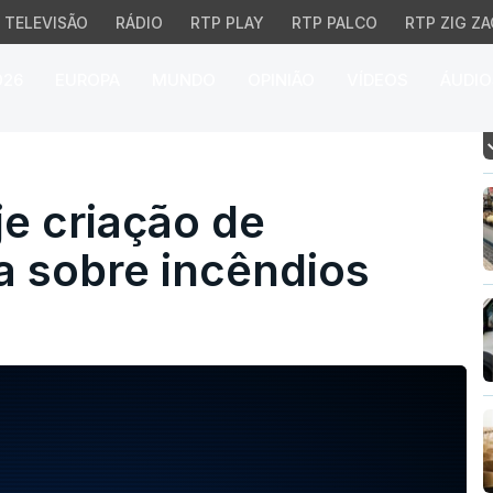
TELEVISÃO
RÁDIO
RTP PLAY
RTP PALCO
RTP ZIG ZA
026
EUROPA
MUNDO
OPINIÃO
VÍDEOS
ÁUDIO
criação de comissão té
e criação de
a sobre incêndios