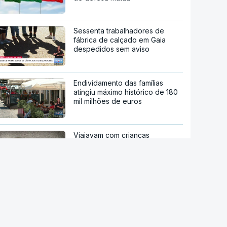
Sessenta trabalhadores de
fábrica de calçado em Gaia
despedidos sem aviso
Endividamento das famílias
atingiu máximo histórico de 180
mil milhões de euros
Viajavam com crianças
africanas. PJ deteve dois
homens por suspeitas de tráfico
de pessoas
Droga PJ. Cidadão indiano
encontrado morto estaria a
trabalhar com as autoridades