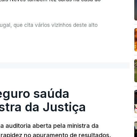
al, que cita vários vizinhos deste alto
ue assumiu a responsabilidade de sugerir as
ER MAIS
olher um atrelado apreendido numa operação
Seguro saúda
istra da Justiça
 auditoria aberta pela ministra da
iu rapidez no apuramento de resultados.