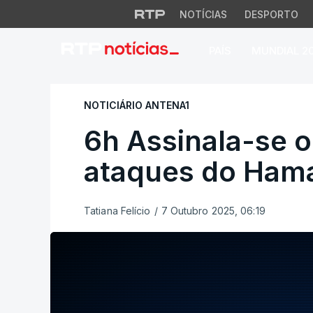
NOTÍCIAS
DESPORTO
PAÍS
MUNDIAL 2
6h Assinala-se o 2
NOTICIÁRIO ANTENA1
6h Assinala-se o
ataques do Hama
Tatiana Felício
/
7 Outubro 2025, 06:19