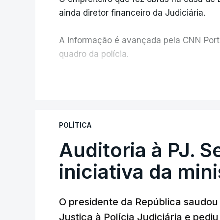
ainda diretor financeiro da Judiciária.
A informação é avançada pela CNN Portug
quadro da polícia.
Foi o diretor financeiro, Álvaro Pires, q
V
instalações da Construbarcelos para ac
de droga.
POLÍTICA
Auditoria à PJ. 
iniciativa da min
O presidente da República saudou a
Justiça à Polícia Judiciária e ped