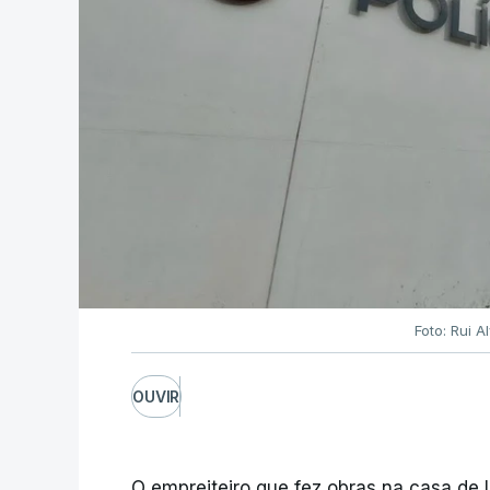
Foto: Rui 
OUVIR
O empreiteiro que fez obras na casa de