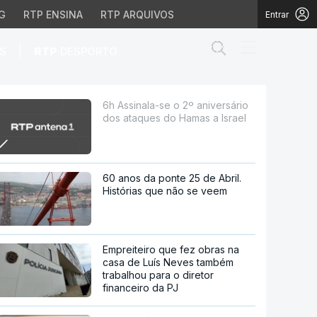
G
RTP ENSINA
RTP ARQUIVOS
Entrar
Abrir campo de
|
S
RTP
DESPORTO
es do Hamas a Israel
6h Assinala-se o 2º aniversário
dos ataques do Hamas a Israel
60 anos da ponte 25 de Abril.
Histórias que não se veem
Empreiteiro que fez obras na
casa de Luís Neves também
trabalhou para o diretor
financeiro da PJ