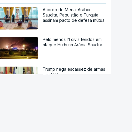
Acordo de Meca. Arábia
Saudita, Paquistão e Turquia
assinam pacto de defesa mútua
Pelo menos 11 civis feridos em
ataque Huthi na Arábia Saudita
Trump nega escassez de armas
nos EUA
Tribunal de Recurso dos EUA
bloqueia projeto de Trump para
salão de baile
"O rosto foi desfigurado".