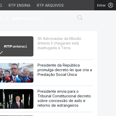
G
RTP ENSINA
RTP ARQUIVOS
Entrar
Abrir campo de
|
S
RTP
DESPORTO
garam esta madrugada à 
6h Astronautas da Missão
Artemis II chegaram esta
madrugada à Terra
Presidente da República
promulga decreto-lei que cria a
Prestação Social Única
Presidente envia para o
Tribunal Constitucional decreto
sobre concessão de asilo e
retorno de estrangeiros