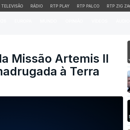
TELEVISÃO
RÁDIO
RTP PLAY
RTP PALCO
RTP ZIG ZA
026
EUROPA
MUNDO
OPINIÃO
VÍDEOS
ÁUDIO
 Missão Artemis II che
a Missão Artemis II
adrugada à Terra