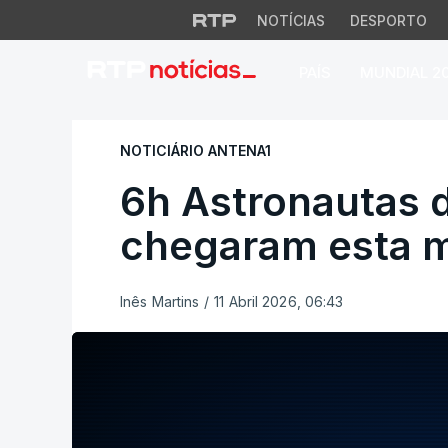
NOTÍCIAS
DESPORTO
PAÍS
MUNDIAL 2
6h Astronautas da
NOTICIÁRIO ANTENA1
6h Astronautas d
chegaram esta m
Inês Martins
/
11 Abril 2026, 06:43