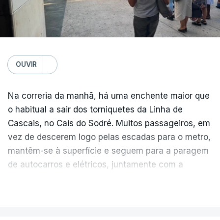
OUVIR
Na correria da manhã, há uma enchente maior que
o habitual a sair dos torniquetes da Linha de
Cascais, no Cais do Sodré. Muitos passageiros, em
vez de descerem logo pelas escadas para o metro,
mantêm-se à superfície e seguem para a paragem
de autocarros e elétricos, juntamente com a
enchente que vem dos barcos da margem sul do
VER MAIS
Tejo.
Temperatura global do ar na
superfície
As filas crescem e diminuem ao longo da hora