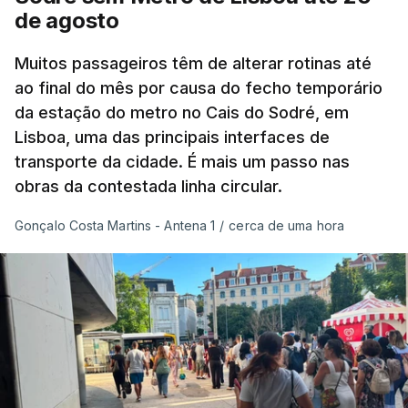
as ondas de calor de junho, a sequência geral de
de agosto
ondas de calor desde maio permanece excecional
para a região.
Muitos passageiros têm de alterar rotinas até
ao final do mês por causa do fecho temporário
da estação do metro no Cais do Sodré, em
São os dados do mais recente relatório do
Lisboa, uma das principais interfaces de
Copernicus, o sistema de Observação da Terra
transporte da cidade. É mais um passo nas
do programa espacial da União Europeia.
obras da contestada linha circular.
Samantha Burgess, Líder Estratégica para o Clima
Gonçalo Costa Martins - Antena 1
/
cerca de uma hora
no Centro Europeu de Previsões Meteorológicas de
Médio Prazo, reforça que "julho de 2026 foi o
terceiro mês consecutivo de calor excecional na
Europa Ocidental, elevando a temperatura
combinada de junho e julho a um novo recorde
para a região”.