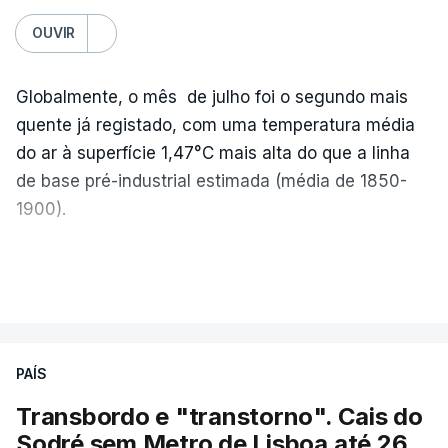
OUVIR
Globalmente, o mês de julho foi o segundo mais
quente já registado, com uma temperatura média
do ar à superfície 1,47°C mais alta do que a linha
de base pré-industrial estimada (média de 1850-
1900).
A Europa Ocidental vivenciou o período de
VER MAIS
junho-julho mais quente já registado
,
e julho
apresentou a terceira e a quarta ondas de calor
desde maio, marcando uma sequência
PAÍS
excecional de calor extremo neste verão.
Transbordo e "transtorno". Cais do
Embora estas tenham sido menos intensas do que
Sodré sem Metro de Lisboa até 26