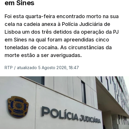
em Sines
concluído a tempo.
Foi esta quarta-feira encontrado morto na sua
cela na cadeia anexa à Polícia Judiciária de
"Durante o fim de semana e nos últimos dias,
Lisboa um dos três detidos da operação da PJ
apercebamo-nos que ainda estão a ser
em Sines na qual foram apreendidas cinco
convocados professores para reapreciações"
,
toneladas de cocaína. As circunstâncias da
disse a professora à agência Lusa.
"Será
morte estão a ser averiguadas.
praticamente impossível termos a totalidade
das reapreciações na sexta-feira".
RTP
/
atualizado 5 Agosto 2026, 18:47
Segundo os docentes, o processo de reapreciação
está a enfrentar vários constrangimentos. Há
casos em que faltam os modelos preenchidos
pelos alunos com a alegação justificativa para o
pedido de reapreciação, ou os documentos que os
relatores devem preencher.