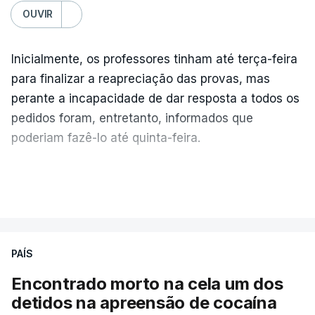
OUVIR
Inicialmente, os professores tinham até terça-feira
para finalizar a reapreciação das provas, mas
perante a incapacidade de dar resposta a todos os
pedidos foram, entretanto, informados que
poderiam fazê-lo até quinta-feira.
A intenção era que os resultados fossem
VER MAIS
publicados no dia seguinte (sexta-feira), o que
poderá não acontecer.
PAÍS
No domingo, estavam concluídos cerca de 50 por
cento dos mais de 20 mil pedidos de reapreciação,
Encontrado morto na cela um dos
mas Cristina Mota, porta-voz da Missão Escola
detidos na apreensão de cocaína
Pública, tem dúvidas de que o processo esteja