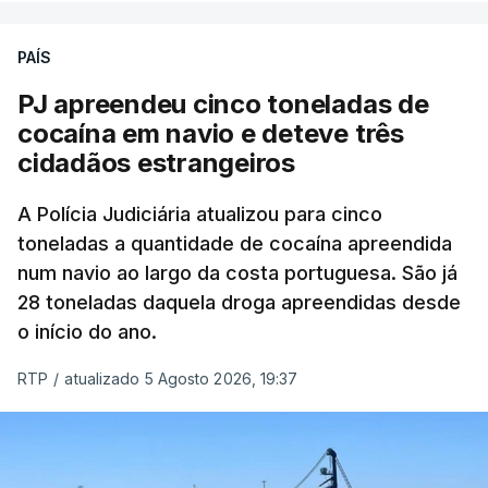
PAÍS
O elemento da tripulação encontrado morto
seria o
único detido que poderia dar mais informações
PJ apreendeu cinco toneladas de
à PJ
.
cocaína em navio e deteve três
cidadãos estrangeiros
O corpo foi encontrado pelos guardas prisionais
pelas 8h00 desta quarta-feira. A RTP apurou que
A Polícia Judiciária atualizou para cinco
toneladas a quantidade de cocaína apreendida
não existe videovigilância nas celas, mas há
num navio ao largo da costa portuguesa. São já
câmaras nos corredores das instalações.
28 toneladas daquela droga apreendidas desde
o início do ano.
Em resposta à RTP, a Direção-Geral de Reinserção
e Serviços Prisionais (DGRSP) confirmou que “um
RTP
/
atualizado 5 Agosto 2026, 19:37
detido, entrado com mandado de condução à
cadeia na sequência das detenções da Operação
Skydrop,
foi encontrado sem vida na cela que
ocupava sozinho no Estabelecimento Prisional