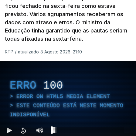
ficou fechado na sexta-feira como estava
previsto. Vários agrupamentos receberam os
dados com atraso e erros. O ministro da
Educação tinha garantido que as pautas seriam
As autoridades canadianas estimam que vai levar
todas afixadas na sexta-feira.
dias ou semanas para controlar o fogo. Mais de
RTP
/
atualizado 8 Agosto 2026, 21:10
dois mil operacionais estão no terreno no combate
às chamas.
ERRO
100
ERROR ON HTML5 MEDIA ELEMENT
ESTE CONTEÚDO ESTÁ NESTE MOMENTO
INDISPONÍVEL