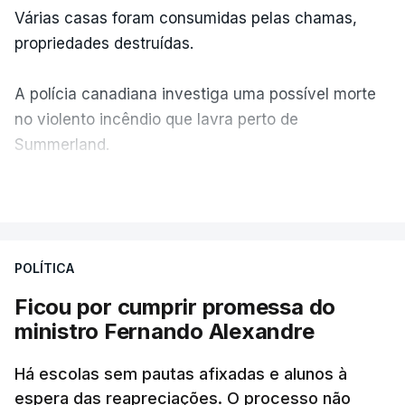
Várias casas foram consumidas pelas chamas,
propriedades destruídas.
A polícia canadiana investiga uma possível morte
no violento incêndio que lavra perto de
Summerland.
VER MAIS
Éum cenário de terror, descreve o primeiro-ministro
da Columbia Britânica, David Iby.
POLÍTICA
Ficou por cumprir promessa do
ERRO
100
ministro Fernando Alexandre
ERROR ON HTML5 MEDIA ELEMENT
Há escolas sem pautas afixadas e alunos à
ESTE CONTEÚDO ESTÁ NESTE
espera das reapreciações. O processo não
MOMENTO INDISPONÍVEL