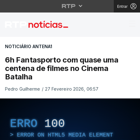
Entrar
6h Fantasporto com q
NOTICIÁRIO ANTENA1
6h Fantasporto com quase uma
centena de filmes no Cinema
Batalha
Pedro Guilherme
/
27 Fevereiro 2026, 06:57
ERRO
100
ERROR ON HTML5 MEDIA ELEMENT