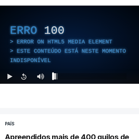
ERRO
100
ERROR ON HTML5 MEDIA ELEMENT
ESTE CONTEÚDO ESTÁ NESTE MOMENTO
INDISPONÍVEL
PAÍS
Apreendidos mais de 400 quilos de