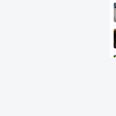
Newsletter
RTP
In
RT