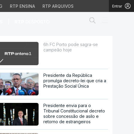
G
RTP ENSINA
RTP ARQUIVOS
Entrar
Abrir campo de
|
S
RTP
DESPORTO
6h FC Porto pode sagra-se
campeão hoje
Presidente da República
promulga decreto-lei que cria a
Prestação Social Única
Presidente envia para o
Tribunal Constitucional decreto
sobre concessão de asilo e
retorno de estrangeiros