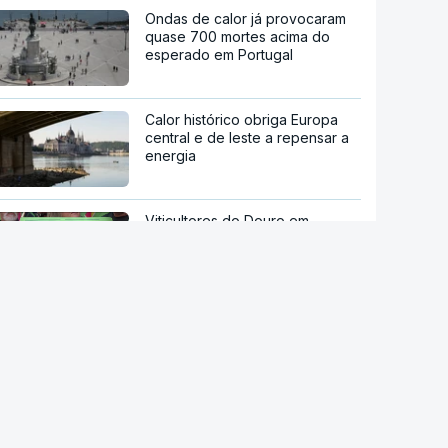
Ondas de calor já provocaram
quase 700 mortes acima do
esperado em Portugal
Calor histórico obriga Europa
central e de leste a repensar a
energia
Viticultores do Douro em
protesto
Há "capacidade para
acomodar". Carris não reforça
Cais do Sodré apesar de corte
no Metro de Lisboa
stale a aplicação
Câmara da Sertã aponta
P Notícias
situação "muito difícil" da EN2