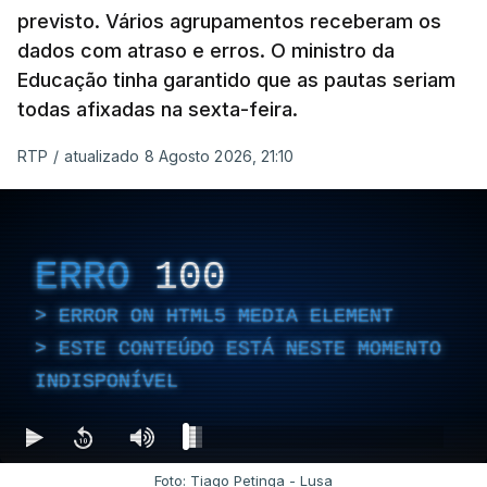
previsto. Vários agrupamentos receberam os
dados com atraso e erros. O ministro da
Educação tinha garantido que as pautas seriam
As autoridades canadianas estimam que vai levar
todas afixadas na sexta-feira.
dias ou semanas para controlar o fogo. Mais de
RTP
/
atualizado 8 Agosto 2026, 21:10
dois mil operacionais estão no terreno no combate
às chamas.
ERRO
100
ERROR ON HTML5 MEDIA ELEMENT
ESTE CONTEÚDO ESTÁ NESTE MOMENTO
INDISPONÍVEL
Foto: Tiago Petinga - Lusa