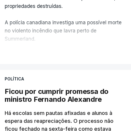
propriedades destruídas.
A polícia canadiana investiga uma possível morte
no violento incêndio que lavra perto de
Summerland.
VER MAIS
Éum cenário de terror, descreve o primeiro-ministro
da Columbia Britânica, David Iby.
POLÍTICA
Ficou por cumprir promessa do
ERRO
100
ministro Fernando Alexandre
ERROR ON HTML5 MEDIA ELEMENT
Há escolas sem pautas afixadas e alunos à
ESTE CONTEÚDO ESTÁ NESTE
espera das reapreciações. O processo não
MOMENTO INDISPONÍVEL
ficou fechado na sexta-feira como estava