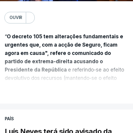
OUVIR
“
O decreto 105 tem alterações fundamentais e
urgentes que, com a acção de Seguro, ficam
agora em causa", refere o comunicado do
partido de extrema-direita acusando o
Presidente da República
e referindo-se ao efeito
devolutivo dos recursos (mantendo-se o efeito
suspensivo) e o aumento do prazo para detenção
VER MAIS
em centro de acolhimento temporário.
Chega refere ainda que Seguro tem reservas
PAÍS
quanto à possibilidade de expulsar do país
cidadãos adultos em situação ilegal, se
Luís Neves terá sido avisado da