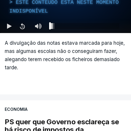
ESTE CONTEÚDO ESTÁ NESTE MOMENTO
Lei do retorno. Leitão Amaro
INDISPONÍVEL
ARTIGOS RELACIONADOS
diz que quem não cumpre
tem de sair
atualizado 15 Maio 2026, 14:02
Nova polémica com Luís
Neves. Ministro nega
A divulgação das notas estava marcada para hoje,
favorecimento a construtora
mas algumas escolas não o conseguiram fazer,
DST
alegando terem recebido os ficheiros demasiado
7 Agosto 2026, 20:28
tarde.
Partidos criticam silêncio de
Luís Montenegro nas
polémicas com Luís Neves
atualizado 7 Agosto 2026, 21:04
ECONOMIA
PS quer que Governo esclareça se
Diretor financeiro da PJ
nega que Construbarcelos
há risco de impostos da