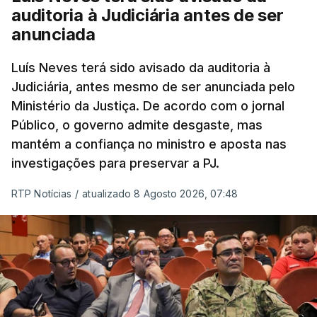
tiverem filhos menores.
auditoria à Judiciária antes de ser
anunciada
“Com esta acção de Seguro, sendo atingido o
prazo de 60 dias, os imigrantes terão que ser
Luís Neves terá sido avisado da auditoria à
Judiciária, antes mesmo de ser anunciada pelo
libertados,
ainda que os seus pedidos de asilo
Ministério da Justiça. De acordo com o jornal
tenham sido rejeitados pelas autoridades
Público, o governo admite desgaste, mas
competentes”, referem.
mantém a confiança no ministro e aposta nas
investigações para preservar a PJ.
“Isto é de uma enorme irresponsabilidade
e
muito injusto para aqueles cidadãos estrangeiros
RTP Notícias
/
atualizado 8 Agosto 2026, 07:48
que cumpriram efetivamente todos os passos para
poderem entrar e residir legalmente em Portugal”,
acrescenta, concluindo que
“são exactamente
este tipo de actos políticos irresponsáveis que
produzem o designado efeito de chamada, ou
por outras palavras, são estes buracos na lei