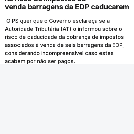
tenha feito obras na casa
venda barragens da EDP caducarem
onde vive
atualizado 7 Agosto 2026, 15:56
O PS quer que o Governo esclareça se a
Autoridade Tributária (AT) o informou sobre o
Auditoria à PJ foi pedida por
risco de caducidade da cobrança de impostos
atual diretor
associados à venda de seis barragens da EDP,
atualizado 7 Agosto 2026, 20:20
considerando incompreensível caso estes
acabem por não ser pagos.
Lusa
/
8 Agosto 2026, 07:36