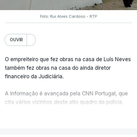
Foto: Rui Alves Cardoso - RTP
OUVIR
O empreiteiro que fez obras na casa de Luís Neves
também fez obras na casa do ainda diretor
financeiro da Judiciária.
A informação é avançada pela CNN Portugal, que
cita vários vizinhos deste alto quadro da polícia.
VER MAIS
Foi o diretor financeiro, Álvaro Pires, que assumiu a
responsabilidade de sugerir as instalações da
Construbarcelos para acolher um atrelado