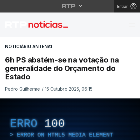
Entrar
6h PS abstém-se na v
NOTICIÁRIO ANTENA1
6h PS abstém-se na votação na
generalidade do Orçamento do
Estado
Pedro Guilherme
/
15 Outubro 2025, 06:15
ERRO
100
ERROR ON HTML5 MEDIA ELEMENT