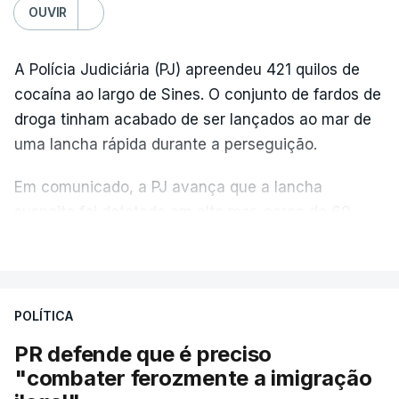
OUVIR
A Polícia Judiciária (PJ) apreendeu 421 quilos de
cocaína ao largo de Sines. O conjunto de fardos de
droga tinham acabado de ser lançados ao mar de
uma lancha rápida durante a perseguição.
Em comunicado, a PJ avança que a lancha
suspeita foi detetada em alto mar, cerca de 60
milhas náuticas ao largo de Sines.
VER MAIS
A apreensão aconteceu na tarde desta sexta-feira,
desencadeando uma ação de prevenção
POLÍTICA
desencadeada pela Polícia Judiciária, em
PR defende que é preciso
articulação com a Marinha, a Autoridade Marítima
"combater ferozmente a imigração
Nacional e a Força Aérea.