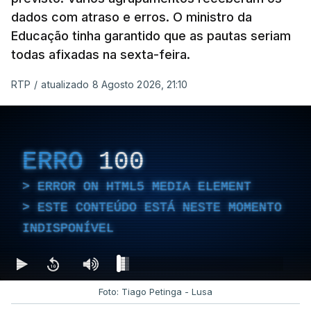
dados com atraso e erros. O ministro da
Educação tinha garantido que as pautas seriam
todas afixadas na sexta-feira.
RTP
/
atualizado 8 Agosto 2026, 21:10
ERRO
100
ERROR ON HTML5 MEDIA ELEMENT
ESTE CONTEÚDO ESTÁ NESTE MOMENTO
INDISPONÍVEL
Foto: Tiago Petinga - Lusa