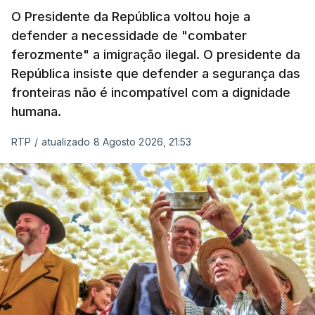
O Presidente da República voltou hoje a
apreendida mais cocaína até ao momento de que
defender a necessidade de "combater
em todo o ano de 2025.
ferozmente" a imigração ilegal. O presidente da
A ação de prevenção visa a deteção em alto mar
República insiste que defender a segurança das
de embarcações de alta velocidade (EAV) que
fronteiras não é incompatível com a dignidade
humana.
utilizam a costa nacional para o tráfico de droga.
RTP
/
atualizado 8 Agosto 2026, 21:53
c/ Lusa