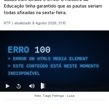
Educação tinha garantido que as pautas seriam
todas afixadas na sexta-feira.
RTP
/
atualizado 8 Agosto 2026, 21:10
ERRO
100
ERROR ON HTML5 MEDIA ELEMENT
ESTE CONTEÚDO ESTÁ NESTE MOMENTO
INDISPONÍVEL
Foto: Tiago Petinga - Lusa