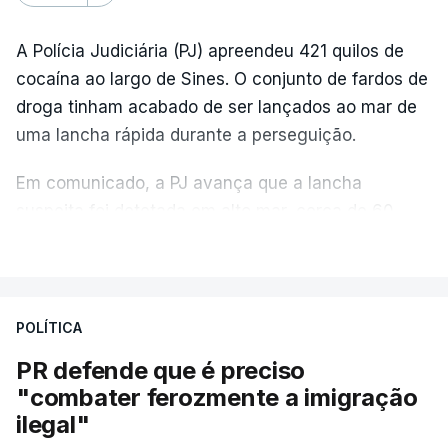
A Polícia Judiciária (PJ) apreendeu 421 quilos de
cocaína ao largo de Sines. O conjunto de fardos de
droga tinham acabado de ser lançados ao mar de
uma lancha rápida durante a perseguição.
Em comunicado, a PJ avança que a lancha
suspeita foi detetada em alto mar, cerca de 60
milhas náuticas ao largo de Sines.
VER MAIS
A apreensão aconteceu na tarde desta sexta-feira,
desencadeando uma ação de prevenção
POLÍTICA
desencadeada pela Polícia Judiciária, em
PR defende que é preciso
articulação com a Marinha, a Autoridade Marítima
"combater ferozmente a imigração
Nacional e a Força Aérea.
ilegal"
O ano de 2026 tem sido um ano de recordes: foi