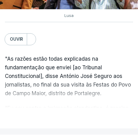
Lusa
OUVIR
"As razões estão todas explicadas na
fundamentação que enviei [ao Tribunal
Constitucional], disse António José Seguro aos
jornalistas, no final da sua visita às Festas do Povo
de Campo Maior, distrito de Portalegre.
"Eu sou contra a imigração clandestina, é preciso
combater ferozmente a imigração ilegal,
VER MAIS
precisamos de regular a nossa imigração e
precisamos de defender as nossas fronteiras e